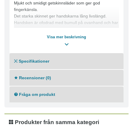
Mjukt och smidigt getskinnsläder som ger god
fingerkänsla.
Det starka skinnet ger handskarna lång livslängd.
Handsken är ofodrad med bumull på ovanhand och har
god ventilation.
Lämplig för montering och lättare arbetsuppgifter.
Visa mer beskrivning
Specifikationer
Recensioner (0)
Fråga om produkt
Produkter från samma kategori