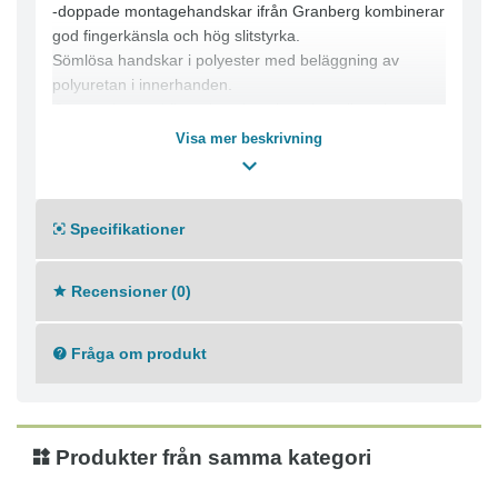
-doppade montagehandskar ifrån Granberg kombinerar
god fingerkänsla och hög slitstyrka.
Sömlösa handskar i polyester med beläggning av
polyuretan i innerhanden.
Ger mycket god fingerkänsla och en bra slitstyrka trots
den lätta känslan på handen.
Visa mer beskrivning
Handskar som andas.
Idealiska för precisionsarbete.
Lämpliga för allmänt montagearbete, lagerarbete och
Specifikationer
målning.
- Material: Polyester
Recensioner (0)
- Doppningsmaterial: PU
- Doppningsmetod: Beläggning i handflatan
Fråga om produkt
- Passform: Tight
- Färg: Grå
- Standard & skyddsklasser: EN 420:2003, EN
388:2003, EN 388:2016, CE Cat.II
Produkter från samma kategori