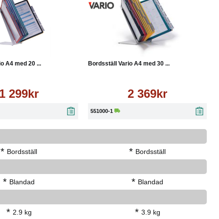
Läs mer
Köp
Läs mer
io A4 med 20 ...
Bordsställ Vario A4 med 30 ...
1 299kr
2 369kr
551000-1
*
*
Bordsställ
Bordsställ
*
*
Blandad
Blandad
*
*
2.9 kg
3.9 kg