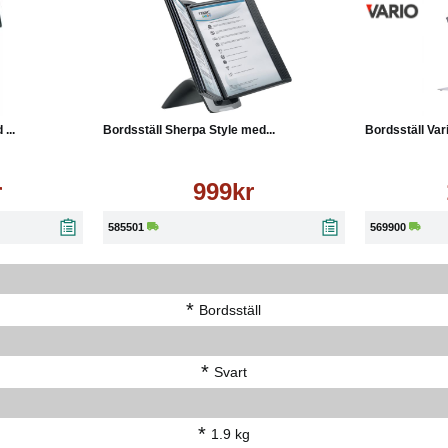
sningar
Läs mer
Köp
Läs mer
Köp
...
Bordsställ Sherpa Style med...
Bordsställ Var
r
999kr
585501
569900
*
Bordsställ
*
Svart
*
1.9 kg