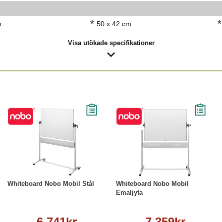
*
*
m
50 x 42 cm
Visa utökade specifikationer
Läs mer
Läs mer
Whiteboard Nobo Mobil Stål
Whiteboard Nobo Mobil
Emaljyta
6 741kr
7 359kr