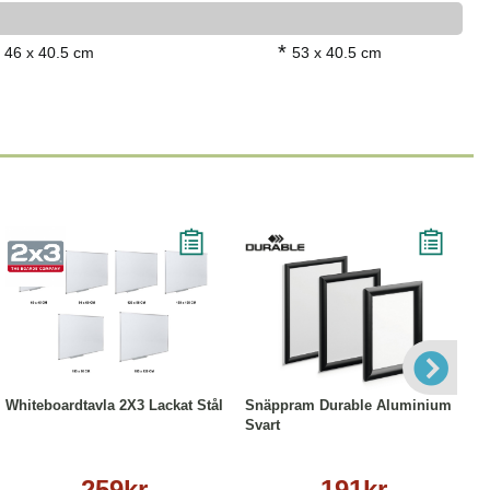
*
46 x 40.5 cm
53 x 40.5 cm
Läs mer
Läs mer
Whiteboardtavla 2X3 Lackat Stål
Snäppram Durable Aluminium
Svart
259kr
191kr