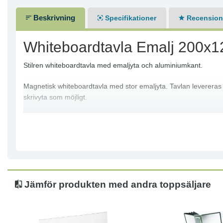
Beskrivning
Specifikationer
Recensione
Whiteboardtavla Emalj 200x
Stilren whiteboardtavla med emaljyta och aluminiumkant.
Magnetisk whiteboardtavla med stor emaljyta. Tavlan levereras
skrivyta som möjligt.
Yta i superstark emalj
Magnetisk
Avrundade kantremsor i matt anodiserad aluminium
Runda ljusgråa plasthörn
Dold väggmontering
Kan hängas antingen vertikalt eller horisontellt
Jämför produkten med andra toppsäljare
Kan monteras både horisontellt och vertikalt
Mått tavla: 200x122 cm
Mått pennhylla: 30 cm
25 års garanti