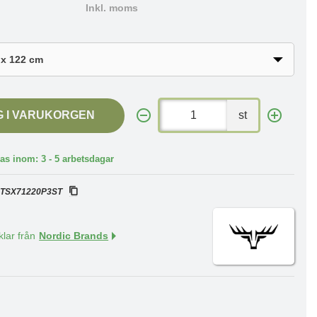
Inkl. moms
G I VARUKORGEN
st
as inom: 3 - 5 arbetsdagar
:
TSX71220P3ST
klar från
Nordic Brands