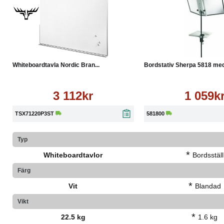
Levereras inkl. beslag, avtagbar pennhylla och monteringsanvi
Köp
Läs mer
Köp
Whiteboardtavla Nordic Bran...
Bordstativ Sherpa 5818 med 
3 112kr
1 059k
TSX71220P3ST
581800
Typ
*
Whiteboardtavlor
Bordsställ
Färg
*
Vit
Blandad
Vikt
*
22.5 kg
1.6 kg