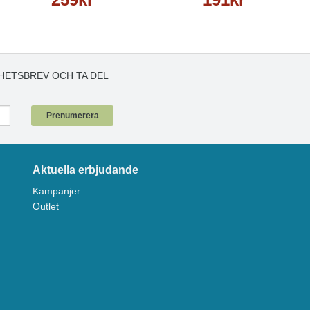
HETSBREV OCH TA DEL
!
Prenumerera
Aktuella erbjudande
Kampanjer
Outlet