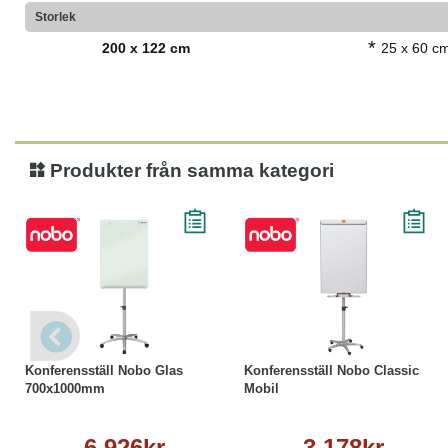
Storlek
*
200 x 122 cm
25 x 60 c
Produkter från samma kategori
Köp
Läs mer
Köp
Läs mer
Konferensställ Nobo Glas
Konferensställ Nobo Classic
700x1000mm
Mobil
6 926kr
3 178kr