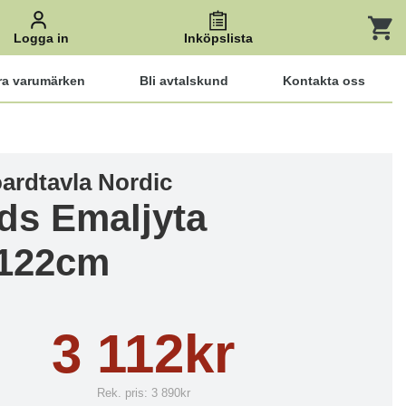
Logga in
Inköpslista
ra varumärken
Bli avtalskund
Kontakta oss
ardtavla Nordic
ds Emaljyta
122cm
3 112kr
Rek. pris:
3 890kr