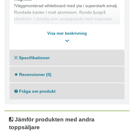
!Väggmonterad whiteboard med yta i superstark emalj.
Rundade kanter i matt aluminium. Runda ljusgrå
plasthörn. Lämplig som anslagstavla med magneter.
Mått: 60x90 cm
Visa mer beskrivning
25 års garanti
Levereras inkl. konsoler, pennhylla och
monteringsanvisning
Specifikationer
Recensioner (0)
Fråga om produkt
Jämför produkten med andra
toppsäljare