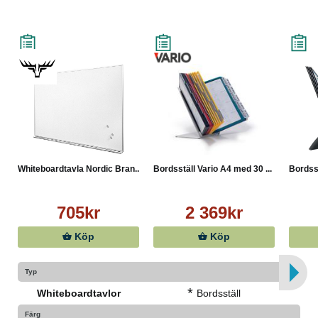
Whiteboardtavla Nordic Bran...
Bordsställ Vario A4 med 30 ...
Bordsst
705kr
2 369kr
Köp
Köp
Typ
*
Whiteboardtavlor
Bordsställ
Färg