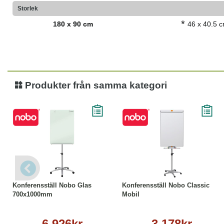
Storlek
*
180 x 90 cm
46 x 40.5 
Produkter från samma kategori
Köp
Läs mer
Köp
Läs mer
Konferensställ Nobo Glas
Konferensställ Nobo Classic
700x1000mm
Mobil
6 926kr
3 178kr