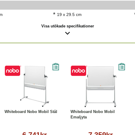
*
cm
19 x 29.5 cm
Visa utökade specifikationer
Läs mer
Läs mer
Whiteboard Nobo Mobil Stål
Whiteboard Nobo Mobil
Emaljyta
6 741kr
7 359kr