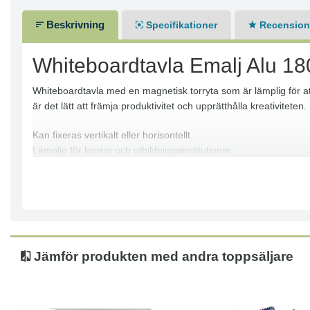
Beskrivning
Specifikationer
Recensione
Whiteboardtavla Emalj Alu 1
Whiteboardtavla med en magnetisk torryta som är lämplig för att
är det lätt att främja produktivitet och upprätthålla kreativiteten.
Kan fixeras vertikalt eller horisontellt
Lämplig för kontor och utbildningsinstitutioner
Yta: Vitt keramiskt stål
Ram: Grå aluminium
Hörn: Ljusgrå plast
Med väggfäste och avtagbar pennhållare
Mått: 180x90 cm
Tjocklek: 13,4 mm
Jämför produkten med andra toppsäljare