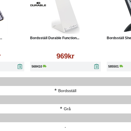
Läs mer
Köp
Läs mer
Köp
..
Bordsställ Durable Function...
Bordsställ She
r
969kr
568410
585501
*
Bordsställ
*
Grå
-