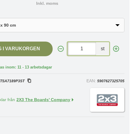
Inkl. moms
G I VARUKORGEN
st
as inom: 11 - 13 arbetsdagar
:
EAN:
TSA7189P3ST
5907627325705
klar från
2X3 The Boards' Company