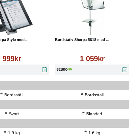
Läs mer
Köp
Läs mer
rpa Style med...
Bordstativ Sherpa 5818 med ...
999kr
1 059kr
581800
*
*
Bordsställ
Bordsställ
*
*
Svart
Blandad
*
*
1.9 kg
1.6 kg