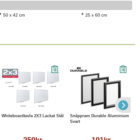
*
*
50 x 42 cm
25 x 60 cm
Läs mer
Läs mer
Whiteboardtavla 2X3 Lackat Stål
Snäppram Durable Aluminium
Svart
259kr
191kr