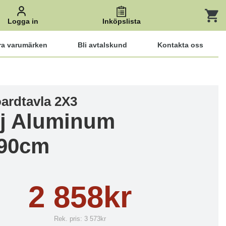
Logga in
Inköpslista
ra varumärken
Bli avtalskund
Kontakta oss
ardtavla 2X3
j Aluminum
90cm
2 858kr
Rek. pris:
3 573kr