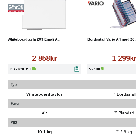
Köp
Läs mer
Köp
Whiteboardtavla 2X3 Emalj A...
Bordsställ Vario A4 med 20 .
2 858kr
1 299k
TSA7189P3ST
569900
Typ
*
Whiteboardtavlor
Bordsställ
Färg
*
Vit
Blandad
Vikt
*
10.1 kg
2.9 kg