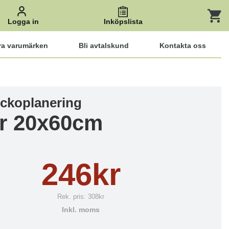
Logga in
Inköpslista
ra varumärken
Bli avtalskund
Kontakta oss
eckoplanering
er 20x60cm
246kr
Rek. pris:
308kr
Inkl. moms