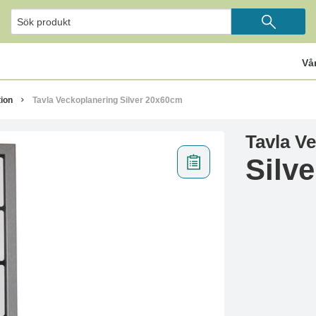
Vå
ion
Tavla Veckoplanering Silver 20x60cm
Tavla V
Silv