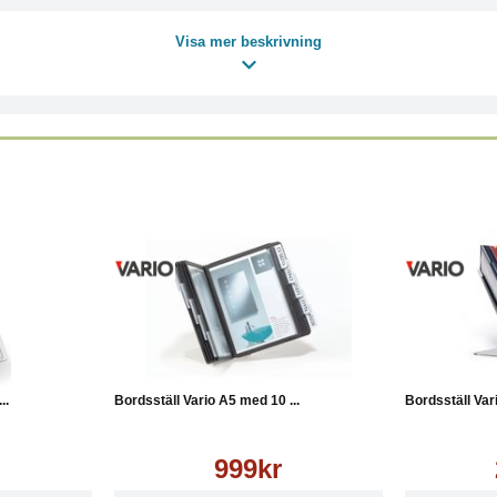
Visa mer beskrivning
Läs mer
Köp
Läs mer
Köp
..
Bordsställ Vario A5 med 10 ...
Bordsställ Var
999kr