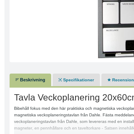
Beskrivning
Specifikationer
Recensione
Tavla Veckoplanering 20x60c
Bibehåll fokus med den här praktiska och magnetiska veckoplan
magnetiska veckoplaneringstavlan från Dahle. Fästa meddelan
veckoplaneringstavlan från Dahle, som levereras med en insta
magneter, en pennhållare och en taveltorkare - Satsen innehåll