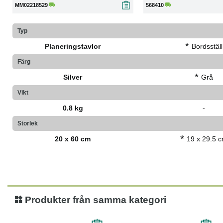
MM02218529
568410
Typ
*
Planeringstavlor
Bordsställ
Färg
*
Silver
Grå
Vikt
0.8 kg
-
Storlek
*
20 x 60 cm
19 x 29.5 
Produkter från samma kategori