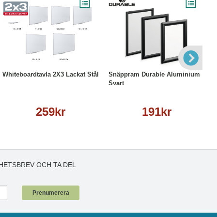
Läs mer
Läs mer
Whiteboardtavla 2X3 Lackat Stål
Snäppram Durable Aluminium
Svart
259kr
191kr
HETSBREV OCH TA DEL
!
Prenumerera