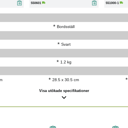
550601
551000-1
*
Bordsställ
*
Svart
*
1.2 kg
*
*
cm
28.5 x 30.5 cm
Visa utökade specifikationer