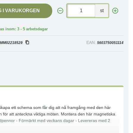
G I VARUKORGEN
st
as inom: 3 - 5 arbetsdagar
:
EAN:
MM02218529
5603750051114
 Skapa ett schema som får dig att nå framgång med den här
för att anteckna viktiga möten. Montera den här magnetiska
ardpennor - Förmärkt med veckans dagar - Levereras med 2