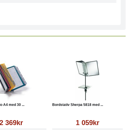
Läs mer
Köp
Läs mer
io A4 med 30 ...
Bordstativ Sherpa 5818 med ...
2 369kr
1 059kr