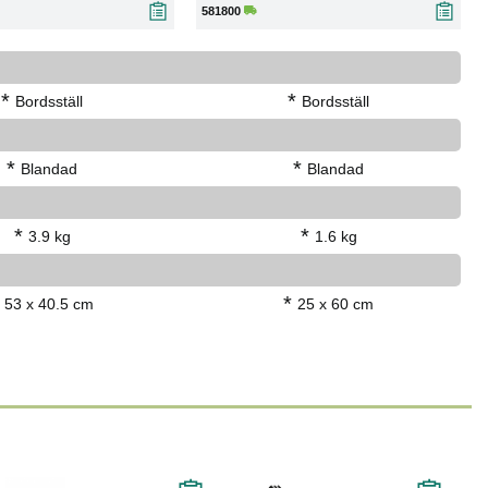
581800
*
*
Bordsställ
Bordsställ
*
*
Blandad
Blandad
*
*
3.9 kg
1.6 kg
*
53 x 40.5 cm
25 x 60 cm