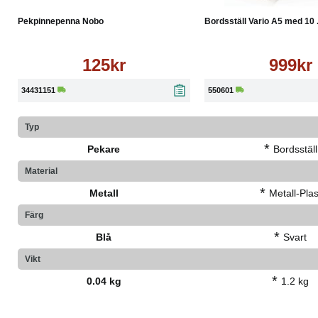
Pekpinnepenna Nobo
Bordsställ Vario A5 med 10 .
125kr
999kr
34431151
550601
Typ
*
Pekare
Bordsställ
Material
*
Metall
Metall-Plas
Färg
*
Blå
Svart
Vikt
*
0.04 kg
1.2 kg