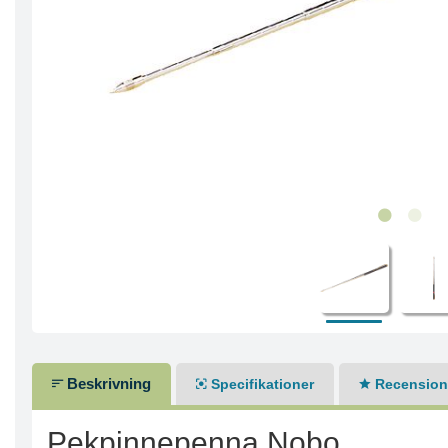
Beskrivning
Specifikationer
Recensione
Pekpinnepenna Nobo