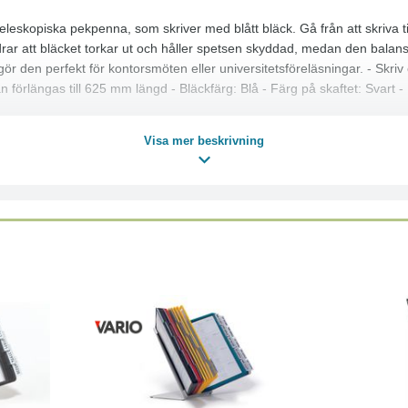
skopiska pekpenna, som skriver med blått bläck. Gå från att skriva til
r att bläcket torkar ut och håller spetsen skyddad, medan den balanser
ör den perfekt för kontorsmöten eller universitetsföreläsningar. - Skr
n förlängas till 625 mm längd - Bläckfärg: Blå - Färg på skaftet: Svart
Visa mer beskrivning
Läs mer
Köp
Läs mer
Köp