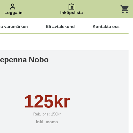
Logga in
Inköpslista
ra varumärken
Bli avtalskund
Kontakta oss
nepenna Nobo
125kr
Rek. pris:
156kr
Inkl. moms