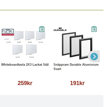
Läs mer
Läs mer
Whiteboardtavla 2X3 Lackat Stål
Snäppram Durable Aluminium
Svart
259kr
191kr