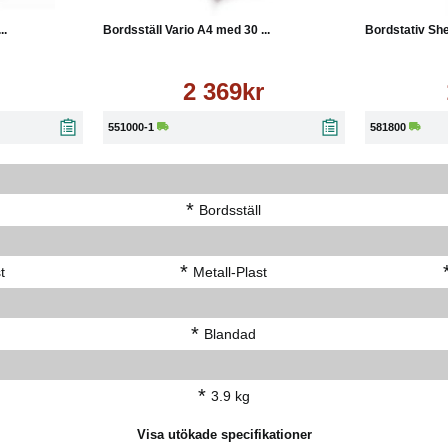
..
Bordsställ Vario A4 med 30 ...
Bordstativ She
2 369kr
551000-1
581800
*
Bordsställ
*
t
Metall-Plast
*
Blandad
*
3.9 kg
Visa utökade specifikationer