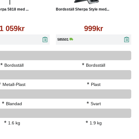
rpa 5818 med ...
Bordsställ Sherpa Style med...
1 059kr
999kr
585501
*
*
Bordsställ
Bordsställ
*
*
Metall-Plast
Plast
*
*
Blandad
Svart
*
*
1.6 kg
1.9 kg