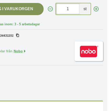
G I VARUKORGEN
st
as inom: 3 - 5 arbetsdagar
:
34431151
klar från
Nobo