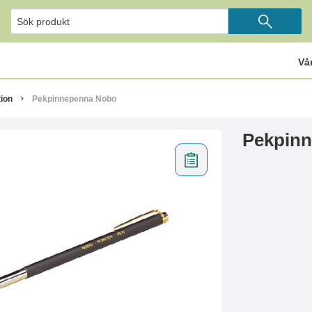
Vå
ion
Pekpinnepenna Nobo
Pekpin