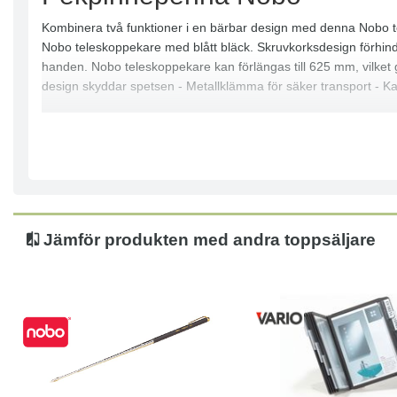
Kombinera två funktioner i en bärbar design med denna Nobo tele
Nobo teleskoppekare med blått bläck. Skruvkorksdesign förhindra
handen. Nobo teleskoppekare kan förlängas till 625 mm, vilket g
design skyddar spetsen - Metallklämma för säker transport - Ka
Jämför produkten med andra toppsäljare
Köp
Läs mer
Köp