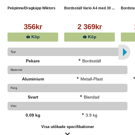
Pekpinne/Dragkäpp Wiktors
Bordsställ Vario A4 med 30 ...
Bordstat
356kr
2 369kr
Köp
Köp
Typ
*
Pekare
Bordsställ
Material
*
Aluminium
Metall-Plast
Färg
*
Svart
Blandad
Vikt
*
0.09 kg
3.9 kg
Visa utökade specifikationer