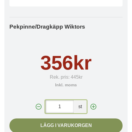
Pekpinne/Dragkäpp Wiktors
356kr
Rek. pris:
445kr
Inkl. moms
st
LÄGG I VARUKORGEN