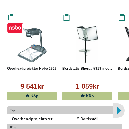
Overheadprojektor Nobo 2523T
Bordstativ Sherpa 5818 med ...
Bordss
9 541kr
1 059kr
Köp
Köp
Typ
*
Overheadprojektorer
Bordsställ
Färg