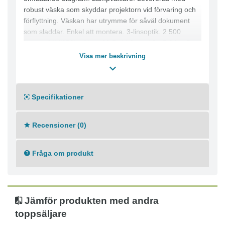
robust väska som skyddar projektorn vid förvaring och
förflyttning. Väskan har utrymme för såväl dokument
som sladdar. Enkel att montera. 3-linsoptik. 2 500
lumen. 24V/250W. Mått: 32,5x44,8 cm. Vikt 5,6 kg. 5
års garanti. - Objektiv med 3 element som ger en
Visa mer beskrivning
exceptionell bildkvalitet - En arm som kan fällas ner
under transport samt en hård förvaringväska medföljer
Specifikationer
Recensioner (0)
Fråga om produkt
Jämför produkten med andra
toppsäljare