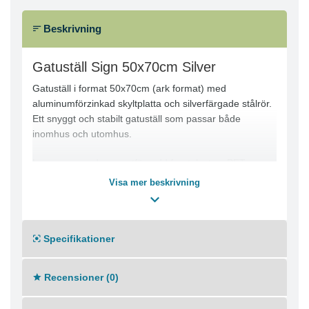
Beskrivning
Gatuställ Sign 50x70cm Silver
Gatuställ i format 50x70cm (ark format) med
aluminumförzinkad skyltplatta och silverfärgade stålrör.
Ett snyggt och stabilt gatuställ som passar både
inomhus och utomhus.
Levereras med magnetförsedd frontplast av PET
25mm silverfärgade stålrör som är fosfat och
Visa mer beskrivning
polyesterlackerade
Specifikationer
Recensioner (0)