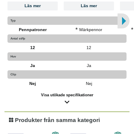
Läs mer
Läs mer
Typ
*
*
Pennpatroner
Märkpennor
Antal st/fp
12
12
Huv
Ja
Ja
Clip
Nej
Nej
Visa utökade specifikationer
Produkter från samma kategori