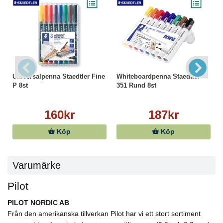
Universalpenna Staedtler Fine
Whiteboardpenna Staedtler
P 8st
351 Rund 8st
160kr
187kr
Köp
Köp
Varumärke
Pilot
PILOT NORDIC AB
Från den amerikanska tillverkan Pilot har vi ett stort sortiment