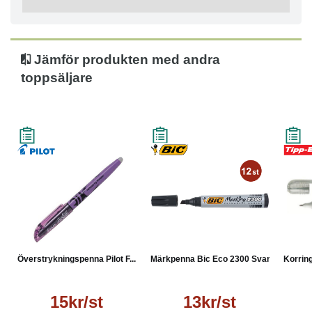
fickklämma, vilket gör den lätt att ta med sig.
Med huv
Radergummi på pennans topp
Jämför produkten med andra
Snedskuren spets
toppsäljare
Linjebredd: 3,8 mm
Textfärg: Violett
Färg pennkropp: Violett
Tillverkad av 50% återvunnet material
Överstrykningspenna Pilot F...
Märkpenna Bic Eco 2300 Svart
Korring
15kr/st
13kr/st