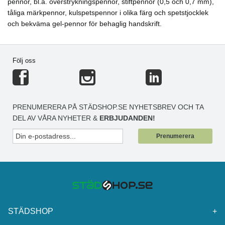
pennor, bl.a. överstrykningspennor, stiftpennor (0,5 och 0,7 mm),
tåliga märkpennor, kulspetspennor i olika färg och spetstjocklek
och bekväma gel-pennor för behaglig handskrift.
Följ oss
PRENUMERERA PÅ STÄDSHOP.SE NYHETSBREV OCH TA
DEL AV VÅRA NYHETER &
ERBJUDANDEN!
Prenumerera
STÄDSHOP
+