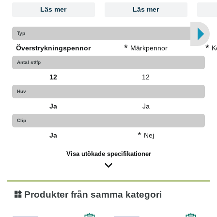
Läs mer
Läs mer
Typ
*
*
Överstrykningspennor
Märkpennor
K
Antal st/fp
12
12
Huv
Ja
Ja
Clip
*
Ja
Nej
Visa utökade specifikationer
Produkter från samma kategori