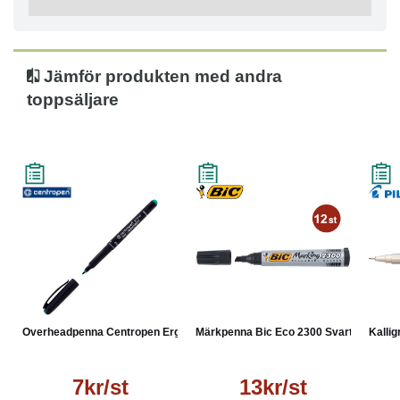
Linjebredd: 1 mm
Färg: Grön
Antal: 10
Jämför produkten med andra
toppsäljare
Overheadpenna Centropen Erg...
Märkpenna Bic Eco 2300 Svart
Kallig
7kr/st
13kr/st