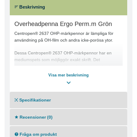
Beskrivning
Overheadpenna Ergo Perm.m Grön
Centropen® 2637 OHP-märkpennor är lämpliga för
användning på OH-film och andra icke-porösa ytor.
Dessa Centropen® 2637 OHP-märkpennor har en
mediumspets som möjliggör exakt skrift. Det
ergonomiska greppet minskar obehaget när du skriver
under en lång tid. Det alkoholbaserade, permanenta
Visa mer beskrivning
bläcket är vattenfast och slittåligt. Du kan enkelt skriva,
klottra eller rita på OH-film, glas, plast och andra icke-
porösa ytor med dessa märkpennor.
Specifikationer
Med ett ergonomiskt grepp
Lämplig för OH-film och andra icke-porösa ytor
Recensioner (0)
Slit- och vattenbeständigt
Alkoholbaserat, permanent bläck
Spets: Medium
Fråga om produkt