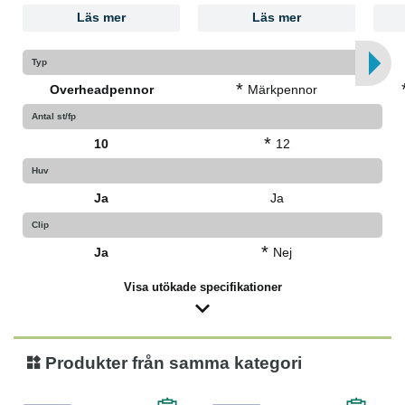
Läs mer
Läs mer
Typ
*
Overheadpennor
Märkpennor
Antal st/fp
*
10
12
Huv
Ja
Ja
Clip
*
Ja
Nej
Visa utökade specifikationer
Produkter från samma kategori