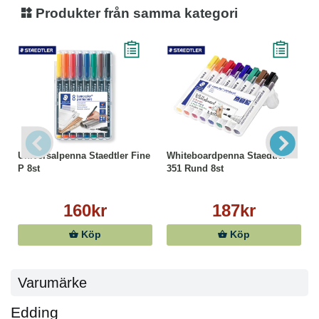
Produkter från samma kategori
Universalpenna Staedtler Fine
Whiteboardpenna Staedtler
P 8st
351 Rund 8st
160kr
187kr
Köp
Köp
Varumärke
Edding