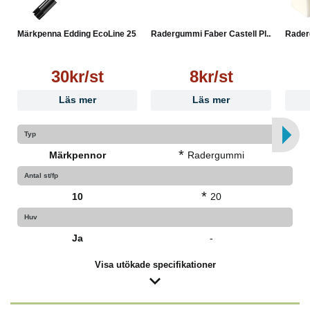
Märkpenna Edding EcoLine 25...
Radergummi Faber Castell Pl...
Raderg
30kr/st
8kr/st
Läs mer
Läs mer
Typ
*
Märkpennor
Radergummi
Antal st/fp
*
10
20
Huv
Ja
-
Visa utökade specifikationer