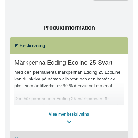
Produktinformation
Beskrivning
Märkpenna Edding Ecoline 25 Svart
Med den permanenta märkpennan Edding 25 EcoLine
kan du skriva på nästan alla ytor, och den består av
plast som är tillverkat av 90 % återvunnet material.
Den här permanenta Edding 25-märkpennan för
finskrift står ut tack vare dess miljömedvetna material.
Märkpennan har en kulformad spets med ett ungefärligt
Visa mer beskrivning
linjedrag på 1 mm och tack vare sitt ljusfasta och
slitstarka bläck är den idealisk för användning på
nästan alla ytor, som t.ex. plast, metall, glas, osv. Dess