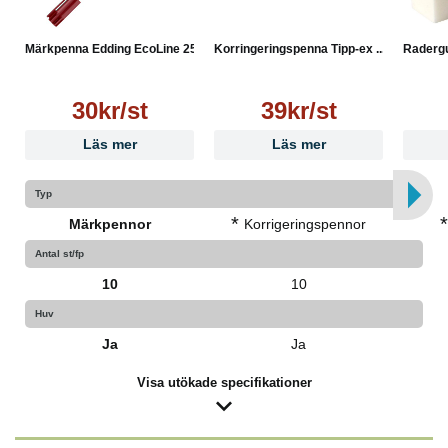
Märkpenna Edding EcoLine 25...
Korringeringspenna Tipp-ex ...
Radergu
30kr/st
39kr/st
Läs mer
Läs mer
Typ
*
Märkpennor
Korrigeringspennor
Antal st/fp
10
10
Huv
Ja
Ja
Visa utökade specifikationer