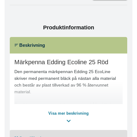
Produktinformation
Beskrivning
Märkpenna Edding Ecoline 25 Röd
Den permanenta märkpennan Edding 25 EcoLine
skriver med permanent bläck på nästan alla material
och består av plast tillverkad av 96 % återvunnet
material.
Den här permanenta märkpennan innehåller bläck som
torkar snabbt och är smetfritt och vattenbeständigt,
Visa mer beskrivning
vilket hjälper dig att skriva tydligt och fläckfritt. Den
permanenta märkpennan Edding EcoLine 25 har en
spets med 1 mm linjebredd och den passar utmärkt när