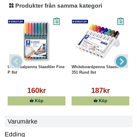
Produkter från samma kategori
Universalpenna Staedtler Fine
Whiteboardpenna Staedtler
P 8st
351 Rund 8st
160kr
187kr
Köp
Köp
Varumärke
Edding