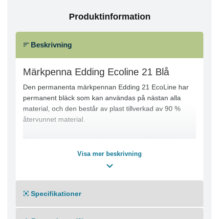
Produktinformation
Beskrivning
Märkpenna Edding Ecoline 21 Blå
Den permanenta märkpennan Edding 21 EcoLine har
permanent bläck som kan användas på nästan alla
material, och den består av plast tillverkad av 90 %
återvunnet material.
Den här permanenta märkpennan innehåller bläck som
torkar snabbt och är smetfritt och vattenbeständigt,
Visa mer beskrivning
vilket hjälper dig att skriva tydligt och fläckfritt. Den
permanenta märkpennan Edding 21 EcoLine har en
mediumkulspets med 1,5 - 3 mm linjebredd och den
Specifikationer
passar utmärkt när du vill ha mer precision och
noggrannhet. Det ger jämn skrift på nästan alla slags
ytor, bland annat plast, metall, glas och trä.