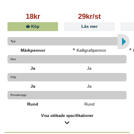
18kr
29kr/st
Köp
Läs mer
Typ
*
*
Märkpennor
Kalligrafipennor
Huv
Ja
Ja
Clip
Ja
Ja
Pennkropp
Rund
Rund
Visa utökade specifikationer