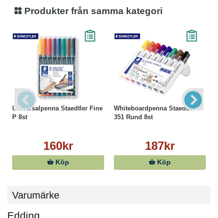
Produkter från samma kategori
Universalpenna Staedtler Fine
Whiteboardpenna Staedtler
P 8st
351 Rund 8st
160kr
187kr
Köp
Köp
Varumärke
Edding