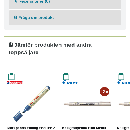
Recensioner (0)
Permanent bläck
Med huv
Fråga om produkt
Rund spets
Spetsbredd: 1,5–3 mm
Textfärg: Blå
Jämför produkten med andra
toppsäljare
Märkpenna Edding EcoLine 21...
Kalligrafipenna Pilot Mediu...
Kalligra