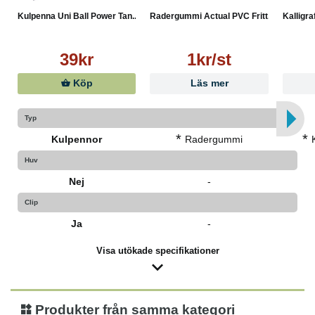
Kulpenna Uni Ball Power Tan...
Radergummi Actual PVC Fritt...
Kalligra
39kr
1kr/st
Köp
Läs mer
Typ
*
*
Kulpennor
Radergummi
Huv
Nej
-
Clip
Ja
-
Visa utökade specifikationer
Produkter från samma kategori