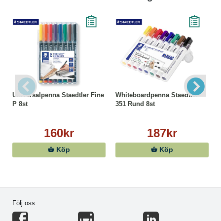
Universalpenna Staedtler Fine
Whiteboardpenna Staedtler
P 8st
351 Rund 8st
160kr
187kr
Köp
Köp
Följ oss