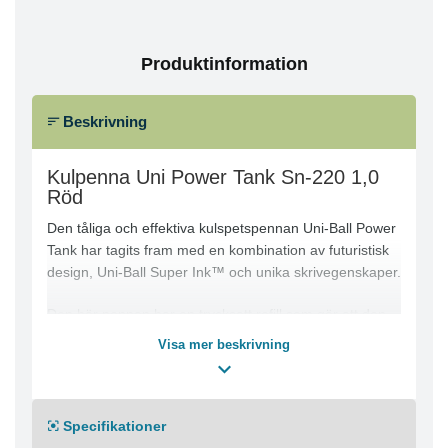
Produktinformation
Beskrivning
Kulpenna Uni Power Tank Sn-220 1,0
Röd
Den tåliga och effektiva kulspetspennan Uni-Ball Power
Tank har tagits fram med en kombination av futuristisk
design, Uni-Ball Super Ink™ och unika skrivegenskaper.
Den här pennan har en trycksatt refill som gör att den
kan användas under extrema förhållanden. Den kan
Visa mer beskrivning
skriva upp och ned, på vått papper och vid
temperaturer ned till -20°C, vilket gör den extremt
tillförlitlig och robust. Den här pennan med ergonomiskt
gummigrepp och genomskinligt skaft innehåller bläcket
Specifikationer
Uni-Ball Super Ink™ som är vattenfast, ljusbeständigt