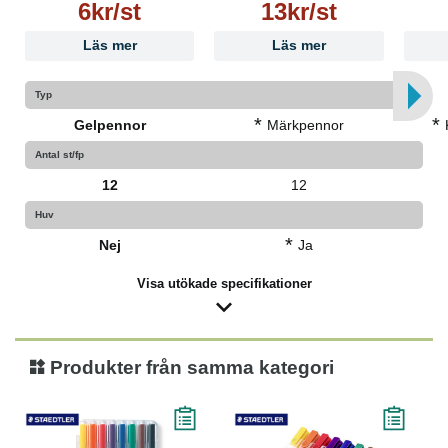
6kr/st
13kr/st
Läs mer
Läs mer
Typ
*
*
Gelpennor
Märkpennor
Antal st/fp
12
12
Huv
*
Nej
Ja
Visa utökade specifikationer
Produkter från samma kategori