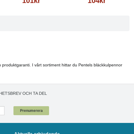
101kr
104kr
 produktgaranti. I vårt sortiment hittar du Pentels bläckkulpennor
HETSBREV OCH TA DEL
!
Prenumerera