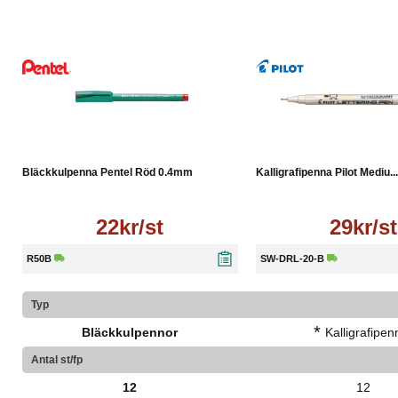
| Levereras med fickklämma
| Djup, intensiv färg
| Färg: Röd
Läs mer
Läs mer
Bläckkulpenna Pentel Röd 0.4mm
Kalligrafipenna Pilot Mediu...
22kr/st
29kr/st
R50B
SW-DRL-20-B
Typ
*
Bläckkulpennor
Kalligrafipen
Antal st/fp
12
12