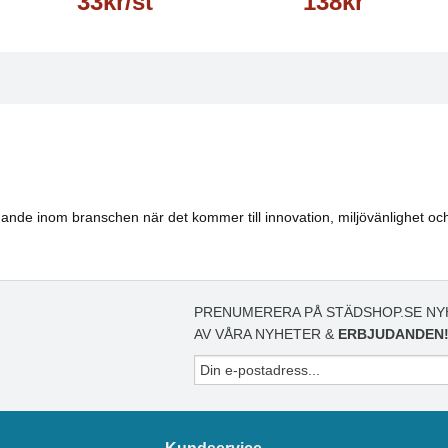
33kr/st
138kr
edande inom branschen när det kommer till innovation, miljövänlighet och
PRENUMERERA PÅ STÄDSHOP.SE NY
AV VÅRA NYHETER &
ERBJUDANDEN