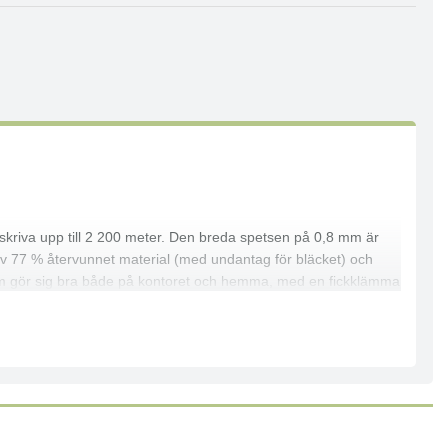
 skriva upp till 2 200 meter. Den breda spetsen på 0,8 mm är
d av 77 % återvunnet material (med undantag för bläcket) och
 som gör sig bra både på kontoret och hemma, med en fickklämma