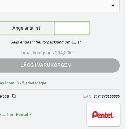
Ange antal
st
Säljs endast i hel förpackning om 12 st
Förpackningspris 264,00kr
LÄGG I VARUKORGEN
as inom: 3 - 5 arbetsdagar
:
EAN:
R50B
3474370150035
klar från
Pentel