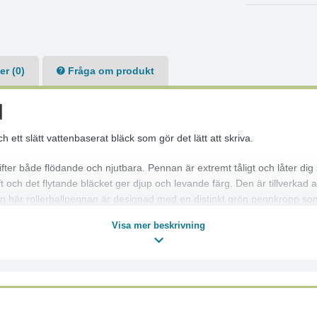
r (0)
Fråga om produkt
d
 ett slätt vattenbaserat bläck som gör det lätt att skriva.
ter både flödande och njutbara. Pennan är extremt tåligt och låter dig
ift och det flytande bläcket ger djup och levande färg. Den är tillverka
 Den här rollerballpennan är designad med en distinkt grön pennkropp
Visa mer beskrivning