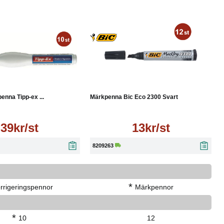
Läs mer
Läs mer
enna Tipp-ex ...
Märkpenna Bic Eco 2300 Svart
39kr/st
13kr/st
8209263
*
rrigeringspennor
Märkpennor
*
10
12