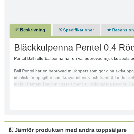
Beskrivning
Specifikationer
Recensione
Bläckkulpenna Pentel 0.4 Rö
Pentel Ball rollerballpenna har en väl beprövad mjuk kulspets och
Ball Pentel har en beprövad mjuk spets som gör dina skrivuppgif
idealisk för uppgifter som kräver intensiv och framträdande skr
ingår i Pentels återvinningssortiment av miljövänliga pennor.
för ökad bekvämlighet.
| Bred spets: 0,8 mm
| Testad och beprövad mjuk spets
| Extremt tålig – skriver upp till 2 200 meter
| Tillverkad av 77 % återvunnet material
Jämför produkten med andra toppsäljare
| Distinkt grön pennkropp