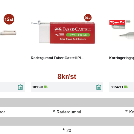
Läs mer
Radergummi Faber Castell Pl...
Korringeringsp
8kr/st
189520
8024211
*
*
nor
Radergummi
Ko
*
20