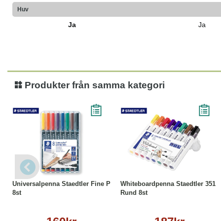
Huv
Ja
Ja
Produkter från samma kategori
Köp
Läs mer
Köp
Läs mer
Universalpenna Staedtler Fine P
Whiteboardpenna Staedtler 351
8st
Rund 8st