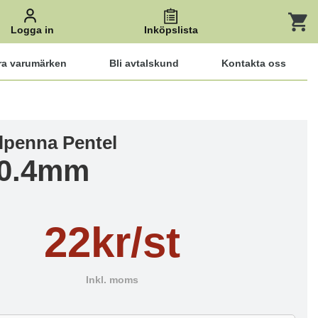
Logga in
Inköpslista
ra varumärken
Bli avtalskund
Kontakta oss
lpenna Pentel
 0.4mm
22kr/st
Inkl. moms