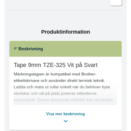
Produktinformation
Beskrivning
Tape 9mm TZE-325 Vit på Svart
Märkningstejpen är kompatibel med Brother-
etikettskrivare och använder direkt termisk teknik.
Ladda och mata ut rullar enkelt när du behöver byta
storlekar och väl på plats justeras etiketterna
automatiskt. Dessa skimrande etiketter kan användas
inomhus och utomhus under normala förhållanden, och
passar bäst för plana och jämna ytor. Utformade för
Visa mer beskrivning
inom- och utomhusbruk