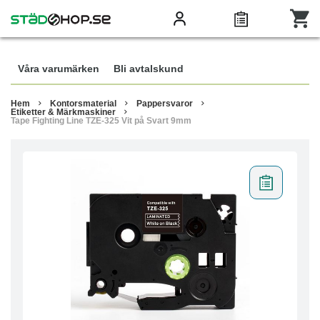
Våra varumärken
Bli avtalskund
Hem
Kontorsmaterial
Pappersvaror
Etiketter & Märkmaskiner
Tape Fighting Line TZE-325 Vit på Svart 9mm