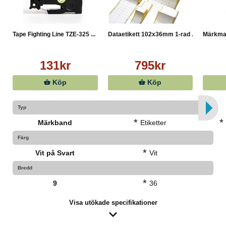
Tape Fighting Line TZE-325 ...
Dataetikett 102x36mm 1-rad ...
Märkma
131kr
795kr
Köp
Köp
Typ
*
*
Märkband
Etiketter
Färg
*
Vit på Svart
Vit
Bredd
*
9
36
Visa utökade specifikationer