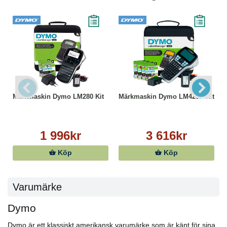
Märkmaskin Dymo LM280 Kit
Märkmaskin Dymo LM420P Kit
1 996kr
3 616kr
Köp
Köp
Varumärke
Dymo
Dymo är ett klassiskt amerikansk varumärke som är känt för sina