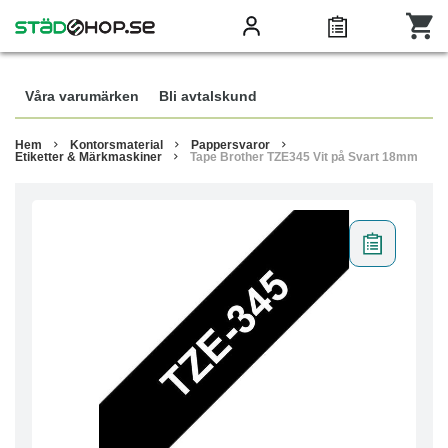
Våra varumärken
Bli avtalskund
Hem
Kontorsmaterial
Pappersvaror
Etiketter & Märkmaskiner
Tape Brother TZE345 Vit på Svart 18mm