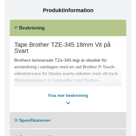
Produktinformation
Beskrivning
Tape Brother TZE-345 18mm Vit på
Svart
Brothers laminerade TZe-345-tejp är idealisk för
användning i vardagen med en rad Brother P-Touch-
etikettskrivare för blanka svarta etiketter med vitt tryck.
Märkningstejpen är kompatibel med Brother-
etikettskrivare och använder direkt termisk teknik.
Ladda och mata ut rullar enkelt när du behöver byta
Visa mer beskrivning
storlekar och väl på plats justeras etiketterna
automatiskt. Dessa skimrande etiketter kan användas
inomhus och utomhus under normala förhållanden, och
Specifikationer
passar bäst för plana och jämna ytor.
Utformade för inom- och utomhusbruk