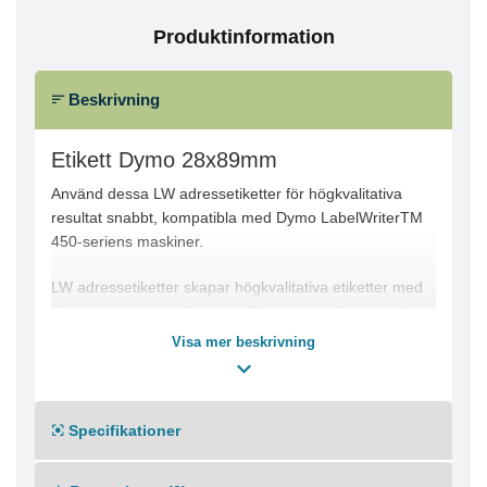
Produktinformation
Beskrivning
Etikett Dymo 28x89mm
Använd dessa LW adressetiketter för högkvalitativa
resultat snabbt, kompatibla med Dymo LabelWriterTM
450-seriens maskiner.
LW adressetiketter skapar högkvalitativa etiketter med
direkt termisk utskriftsteknik. Denna utskriftsteknik är
snabb och effektiv. LW adressetiketterna är förpackade
Visa mer beskrivning
i rullar, vilket gör det enkelt att skriva ut flera etiketter i
rad utan trassel eller spill. De här etiketterna är lämpliga
för användning hemma och på kontoret och skapar
Specifikationer
enkla lättlästa adressetiketter.
Kompatibla med: DYMO LabelWriter