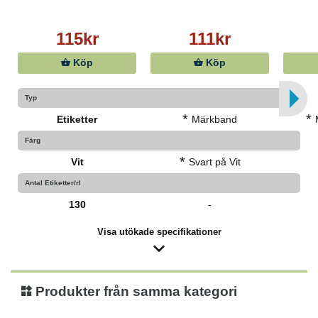
115kr
111kr
Köp
Köp
Typ
*
*
Etiketter
Märkband
Färg
*
Vit
Svart på Vit
Antal Etiketter/rl
130
-
Visa utökade specifikationer
Produkter från samma kategori