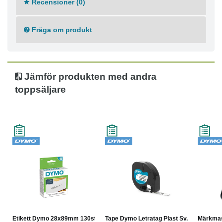
Recensioner (0)
Förpackade i rullar
För användning hemma och på kontoret
Snabb och effektiv
Fråga om produkt
130 etiketter
Etikettstorlek: 28 x 89 mm
Jämför produkten med andra
toppsäljare
Etikett Dymo 28x89mm 130st
Tape Dymo Letratag Plast Sv...
Märkma