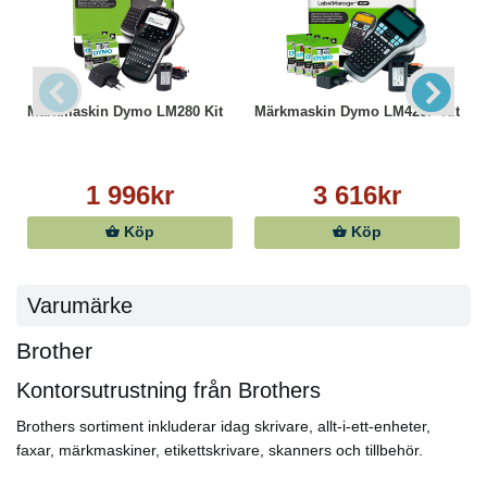
Märkmaskin Dymo LM280 Kit
Märkmaskin Dymo LM420P Kit
1 996kr
3 616kr
Köp
Köp
Varumärke
Brother
Kontorsutrustning från Brothers
Brothers sortiment inkluderar idag skrivare, allt-i-ett-enheter,
faxar, märkmaskiner, etikettskrivare, skanners och tillbehör.