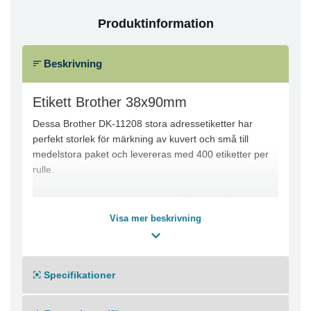
Produktinformation
Beskrivning
Etikett Brother 38x90mm
Dessa Brother DK-11208 stora adressetiketter har
perfekt storlek för märkning av kuvert och små till
medelstora paket och levereras med 400 etiketter per
rulle.
Pappersrullen är kompatibel med Brother-etikettskrivare
och använder direkt termisk teknik. Ladda och mata ut
Visa mer beskrivning
rullar enkelt när du behöver byta storlekar och väl på
plats justeras etiketterna automatiskt.
Kompatibla med: Brother QL 500, 500A, 500BS,
Specifikationer
500BW, 550, 560, 560VP, 570, 580N, 650TD, 700,
710W, 720nw, 1050, 1050 Typ A, 1050N, 1060N