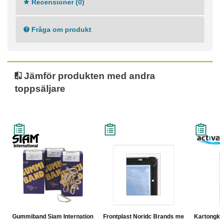
Recensioner (0)
Lämplig för att hålla kontorsmaterial, papper
Material: Rågummi
Vikt: 500 g
Fråga om produkt
Mått: 6 x 150 mm
Antal: 195
Jämför produkten med andra
toppsäljare
Gummiband Siam Internationa...
Frontplast Noridc Brands me...
Kartongk