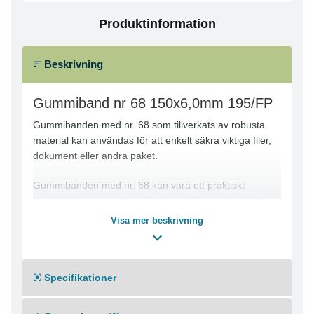
Produktinformation
Beskrivning
Gummiband nr 68 150x6,0mm 195/FP
Gummibanden med nr. 68 som tillverkats av robusta
material kan användas för att enkelt säkra viktiga filer,
dokument eller andra paket.
Gummibanden med nr. 68 kan vara ett praktiskt
tillbehör i hemmet eller på kontoret. De är tillverkade av
högkvalitativt gummi för långvarig användning. De här
Visa mer beskrivning
starka gummibanden har en bredd på 6 mm och kan
enkelt hålla fast artiklar. Dessa gummiband levereras i
en påse för att se till att det finns gott om dem till hands
Specifikationer
för användning.
För skolor, kontor och hemmabruk