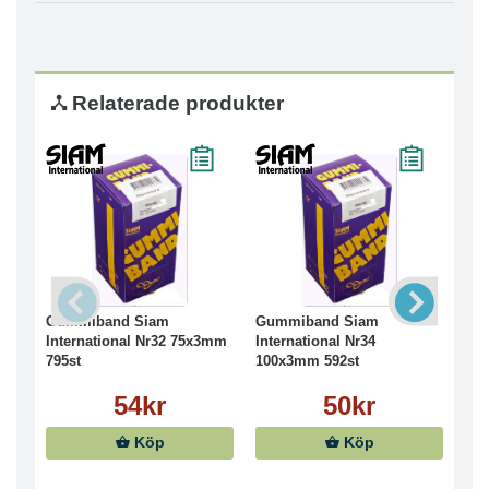
Relaterade produkter
Gummiband Siam
Gummiband Siam
Gu
International Nr32 75x3mm
International Nr34
Int
795st
100x3mm 592st
100
54kr
50kr
Köp
Köp