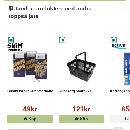
Jämför produkten med andra
toppsäljare
Gummiband Siam Internationa...
Kundkorg Svart 27L
Kartongkniv
49kr
121kr
65
Köp
Köp
Lä