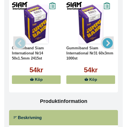
Gummiband Siam
Gummiband Siam
Gu
International Nr14
International Nr31 60x3mm
Int
50x1.5mm 2415st
1000st
100
54kr
54kr
Köp
Köp
Produktinformation
Beskrivning