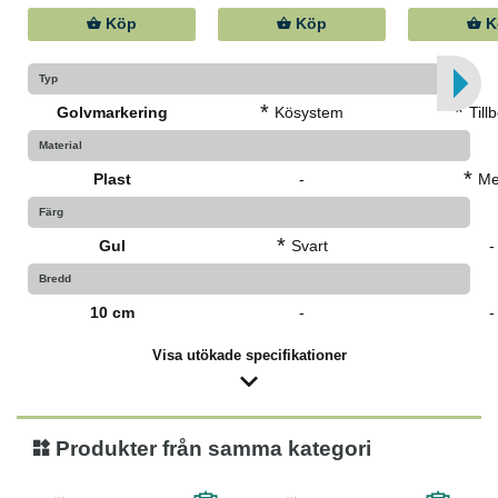
Köp
Köp
K
Typ
*
*
Golvmarkering
Kösystem
Till
Material
*
Plast
-
Me
Färg
*
Gul
Svart
-
Bredd
10 cm
-
-
Visa utökade specifikationer
Produkter från samma kategori