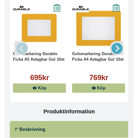
Golvmarkering Durable
Golvmarkering Durable
Gol
Ficka A5 Avtagbar Gul 10st
Ficka A4 Avtagbar Gul 10st
Dur
695kr
769kr
Köp
Köp
Produktinformation
Beskrivning