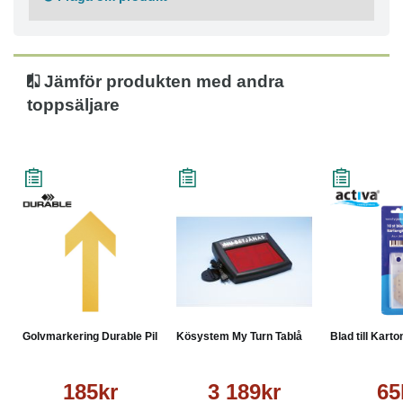
Jämför produkten med andra
toppsäljare
Golvmarkering Durable Pil A...
Kösystem My Turn Tablå
Blad till Karto
185kr
3 189kr
65