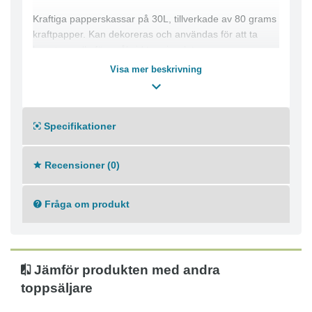
Kraftiga papperskassar på 30L, tillverkade av 80 grams
kraftpapper. Kan dekoreras och användas för att ta
hem t.e.x alla föremål vid terminsslut.
Visa mer beskrivning
Mått:320x140x420mm
Volym: 30 liter
Specifikationer
Recensioner (0)
Fråga om produkt
Jämför produkten med andra
toppsäljare