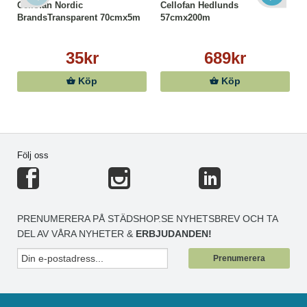
Cellofan Nordic
Cellofan Hedlunds
BrandsTransparent 70cmx5m
57cmx200m
35kr
689kr
Köp
Köp
Följ oss
PRENUMERERA PÅ STÄDSHOP.SE NYHETSBREV OCH TA
DEL AV VÅRA NYHETER &
ERBJUDANDEN!
Prenumerera