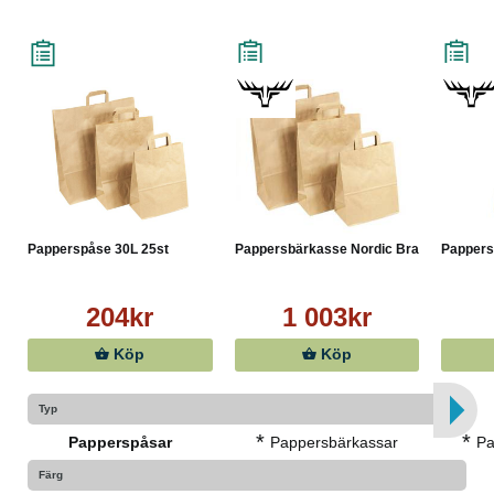
Papperspåse 30L 25st
Pappersbärkasse Nordic Bran...
Pappers
204kr
1 003kr
Köp
Köp
Typ
*
*
Papperspåsar
Pappersbärkassar
Pa
Färg