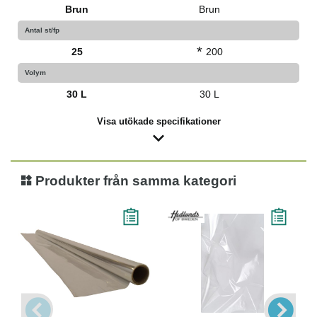
Brun
Brun
Antal st/fp
*
25
200
Volym
30 L
30 L
Visa utökade specifikationer
Produkter från samma kategori