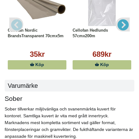
Cellofan Nordic
Cellofan Hedlunds
BrandsTransparent 70cmx5m
57cmx200m
35kr
689kr
Köp
Köp
Varumärke
Sober
Sober tillverkar miljövänliga och svanenmärkta kuvert för
kontoret. Samtliga kuvert är vita med grått innertryck.
Marknadens mest kompletta sortiment vad gäller format,
fönsterplaceringar och gramvikter. De fukthäftande varianterna är
anpassade för maskinell kuvertering.