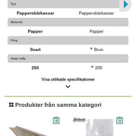
Typ
Pappersbärkassar
Pappersbärkassar
Material
Papper
Papper
Färg
*
Svart
Brun
Antal st/fp
*
250
200
Visa utökade specifikationer
Produkter från samma kategori