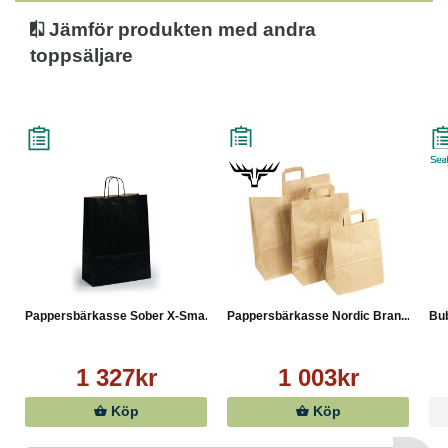
Jämför produkten med andra
toppsäljare
Pappersbärkasse Sober X-Sma...
Pappersbärkasse Nordic Bran...
Bub
1 327kr
1 003kr
Köp
Köp