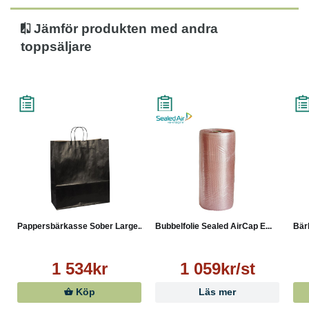
Jämför produkten med andra
toppsäljare
Pappersbärkasse Sober Large...
Bubbelfolie Sealed AirCap E...
Bär
1 534kr
1 059kr/st
Köp
Läs mer