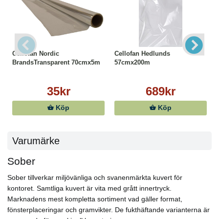
Cellofan Nordic
Cellofan Hedlunds
BrandsTransparent 70cmx5m
57cmx200m
35kr
689kr
Köp
Köp
Varumärke
Sober
Sober tillverkar miljövänliga och svanenmärkta kuvert för
kontoret. Samtliga kuvert är vita med grått innertryck.
Marknadens mest kompletta sortiment vad gäller format,
fönsterplaceringar och gramvikter. De fukthäftande varianterna är