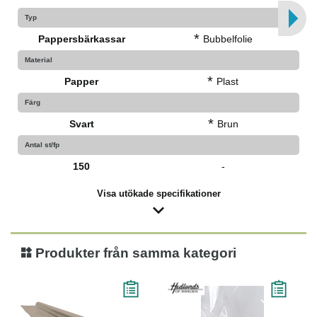
Typ
*
Pappersbärkassar
Bubbelfolie
Material
*
Papper
Plast
Färg
*
Svart
Brun
Antal st/fp
150
-
Visa utökade specifikationer
Produkter från samma kategori