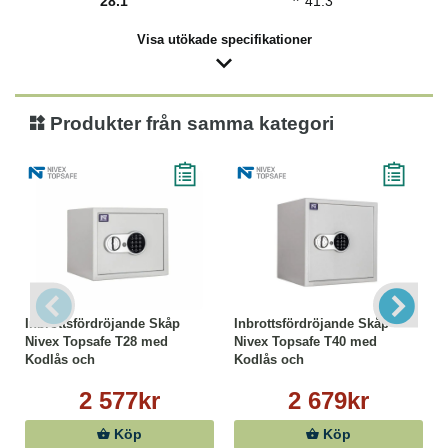
*
28.1
41.3
Visa utökade specifikationer
Produkter från samma kategori
Inbrottsfördröjande Skåp
Inbrottsfördröjande Skåp
Nivex Topsafe T28 med
Nivex Topsafe T40 med
Kodlås och
Kodlås och
Nödöppningsnyckel
Nödöppningsnyckel
2 577kr
2 679kr
Köp
Köp