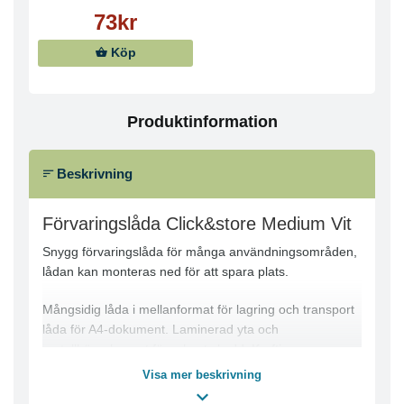
73kr
Köp
Produktinformation
Beskrivning
Förvaringslåda Click&store Medium Vit
Snygg förvaringslåda för många användningsområden,
lådan kan monteras ned för att spara plats.
Mångsidig låda i mellanformat för lagring och transport
låda för A4-dokument. Laminerad yta och
metallhörnelement för robust skydd. Kraftiga
metallhandtag för enkel transport och en etiketthållare
Visa mer beskrivning
förenklar indexering. Hopfällbar för platsbesparande