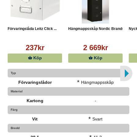
Förvaringslåda Leitz Click ...
Hängmappsskåp Nordic Brands...
Nyck
237kr
2 669kr
Köp
Köp
Typ
*
Förvaringslådor
Hängmappsskåp
Material
Kartong
-
Färg
*
Vit
Svart
Bredd