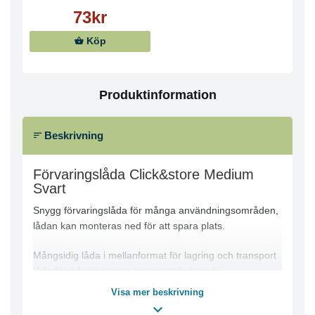
73kr
Köp
Produktinformation
Beskrivning
Förvaringslåda Click&store Medium
Svart
Snygg förvaringslåda för många användningsområden,
lådan kan monteras ned för att spara plats.
Mångsidig låda i mellanformat för lagring och transport
låda för A4-dokument. Laminerad yta och
metallhörnelement för robust skydd. Kraftiga
Visa mer beskrivning
metallhandtag för enkel transport och en etiketthållare