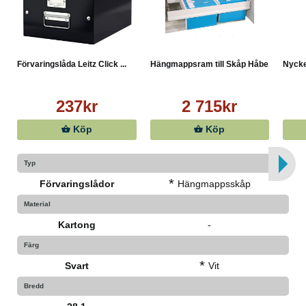
Förvaringslåda Leitz Click ...
Hängmappsram till Skåp Håbe...
Nycke
237kr
2 715kr
Köp
Köp
Typ
*
Förvaringslådor
Hängmappsskåp
Material
Kartong
-
Färg
*
Svart
Vit
Bredd