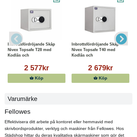
Inbrottsfördröjande Skåp
Inbrottsfördröjande Skåp
Nivex Topsafe T28 med
Nivex Topsafe T40 med
Kodlås och
Kodlås och
Nödöppningsnyckel
Nödöppningsnyckel
2 577kr
2 679kr
Köp
Köp
Varumärke
Fellowes
Effektivisera ditt arbete på kontoret eller hemmavid med
skrivbordsprodukter, verktyg och maskiner från Fellowes. Hos
Städshop hittar du deras kvalitativa skärmaskiner som gör det