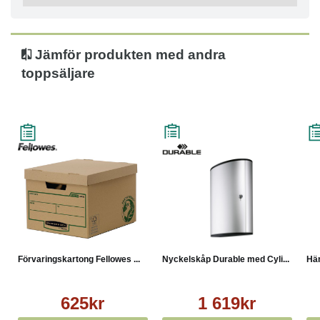
- 100 % återvunna material
Jämför produkten med andra
toppsäljare
Förvaringskartong Fellowes ...
Nyckelskåp Durable med Cyli...
Hän
625kr
1 619kr