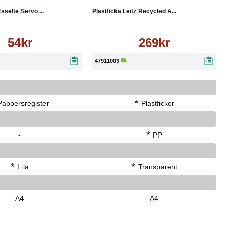
sselte Servo ...
Plastficka Leitz Recycled A...
54kr
269kr
47911003
*
Pappersregister
Plastfickor
*
-
PP
*
*
Lila
Transparent
A4
A4