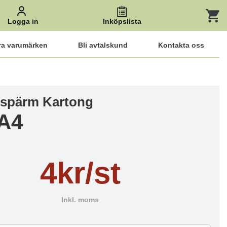
Logga in
Inköpslista
ra varumärken
Bli avtalskund
Kontakta oss
spärm Kartong
A4
4kr/st
Inkl. moms