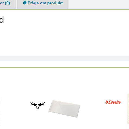
r (0)
Fråga om produkt
d
Läs mer
Läs mer
Köp