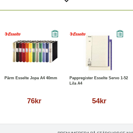
Läs mer
Köp
Läs mer
Pärm Esselte Jopa A4 40mm
Pappregister Esselte Servo 1-52
Lila A4
76kr
54kr