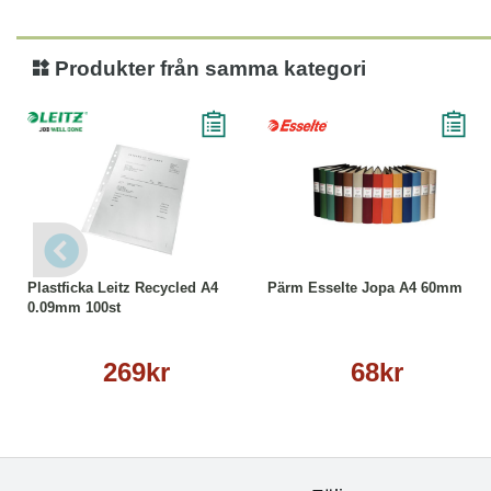
Produkter från samma kategori
Köp
Läs mer
Läs mer
Plastficka Leitz Recycled A4
Pärm Esselte Jopa A4 60mm
0.09mm 100st
269kr
68kr