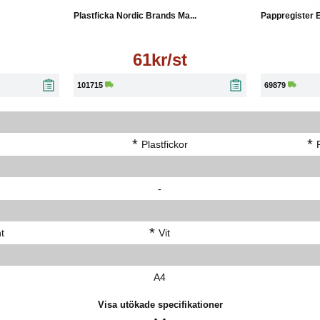
Plastficka Nordic Brands Ma...
Pappregister E
61kr/st
101715
69879
*
*
r
Plastfickor
-
*
t
Vit
A4
Visa utökade specifikationer