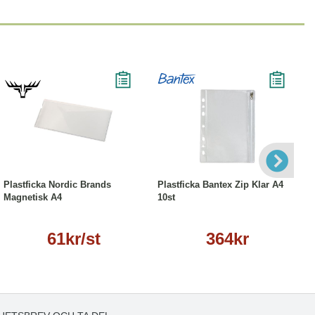
Läs mer
Köp
Läs mer
Plastficka Nordic Brands
Plastficka Bantex Zip Klar A4
Magnetisk A4
10st
61kr/st
364kr