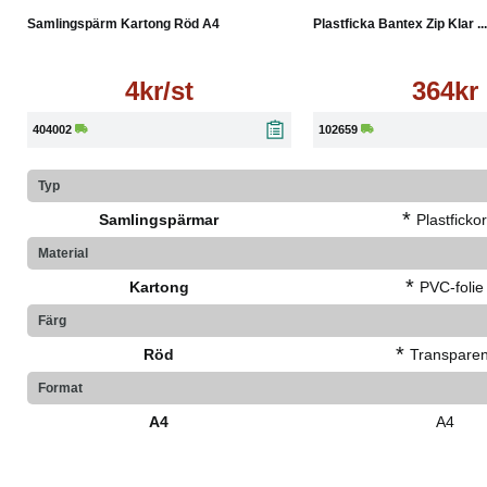
Samlingspärm Kartong Röd A4
Plastficka Bantex Zip Klar ...
4kr/st
364kr
404002
102659
Typ
*
Samlingspärmar
Plastficko
Material
*
Kartong
PVC-folie
Färg
*
Röd
Transparen
Format
A4
A4