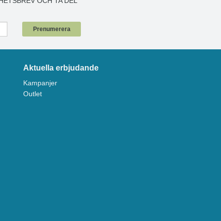
HETSBREV OCH TA DEL
!
Prenumerera
Aktuella erbjudande
Kampanjer
Outlet