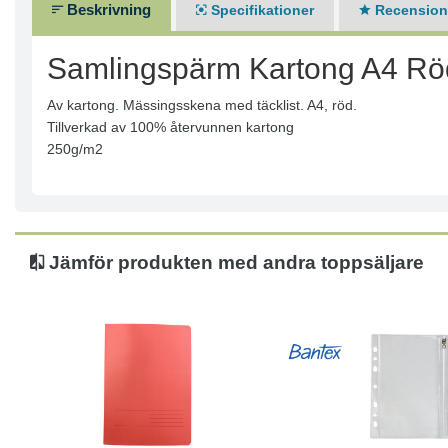
Beskrivning
Specifikationer
Recensione
Samlingspärm Kartong A4 Rö
Av kartong. Mässingsskena med täcklist. A4, röd.
Tillverkad av 100% återvunnen kartong
250g/m2
Jämför produkten med andra toppsäljare
Läs mer
Köp