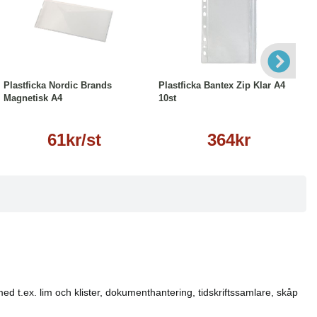
Läs mer
Köp
Läs mer
Plastficka Nordic Brands
Plastficka Bantex Zip Klar A4
Magnetisk A4
10st
61kr/st
364kr
med t.ex. lim och klister, dokumenthantering, tidskriftssamlare, skåp