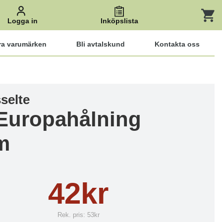
Logga in
Inköpslista
ra varumärken
Bli avtalskund
Kontakta oss
selte
Europahålning
m
42kr
Rek. pris:
53kr