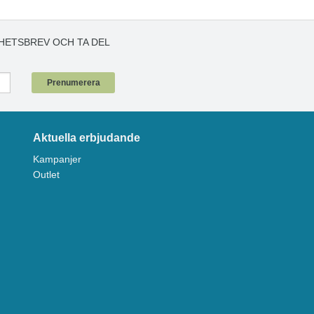
HETSBREV OCH TA DEL
!
Prenumerera
Aktuella erbjudande
Kampanjer
Outlet