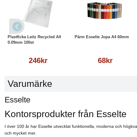
Köp
Läs mer
Läs mer
Plastficka Leitz Recycled A4
Pärm Esselte Jopa A4 60mm
0.09mm 100st
246kr
68kr
Varumärke
Esselte
Kontorsprodukter från Esselte
I över 100 år har Esselte utvecklat funktionella, moderna och högkvali
och mycket mer.