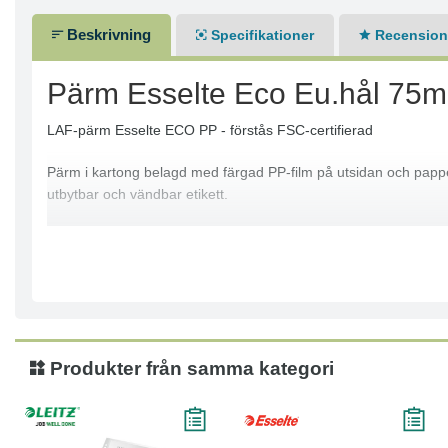
Beskrivning
Specifikationer
Recensione
Pärm Esselte Eco Eu.hål 75
LAF-pärm Esselte ECO PP - förstås FSC-certifierad
Pärm i kartong belagd med färgad PP-film på utsidan och papper
utbytbar och vändbar etikett.
Europahålning
Utbytbar och vändbar ryggetikett
Ryggbredd: 75 mm
Färg: Svart, Vit, Blå, Grön, Röd, Gul, Grå, Bordeaux.
Produkter från samma kategori