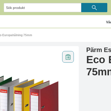
Vå
co Europahålning 75mm
Pärm Es
Eco 
75m