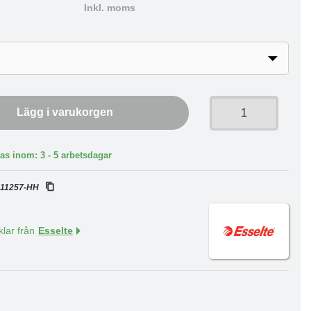
Inkl. moms
Lägg i varukorgen
as inom: 3 - 5 arbetsdagar
:
11257-HH
klar från
Esselte