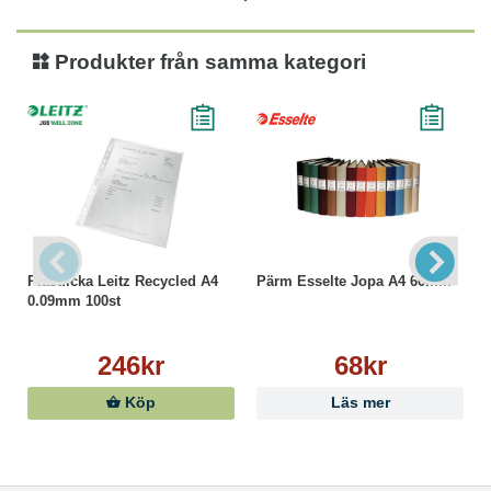
Produkter från samma kategori
Plastficka Leitz Recycled A4
Pärm Esselte Jopa A4 60mm
0.09mm 100st
246kr
68kr
Köp
Läs mer