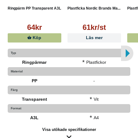
Ringpärm PP Transparent A3L...
Plastficka Nordic Brands Ma...
Plastf
64kr
61kr/st
Köp
Läs mer
Typ
*
Ringpärmar
Plastfickor
Material
PP
-
Färg
*
Transparent
Vit
Format
*
A3L
A4
Visa utökade specifikationer