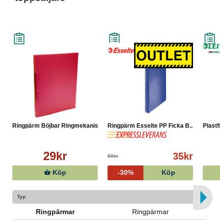
Ringpärm Böjbar Ringmekanis...
Ringpärm Esselte PP Ficka B...
Plastf
29kr
35kr
50kr
Köp
-30%
Köp
Typ
Ringpärmar
Ringpärmar