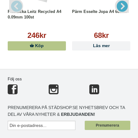
Plastficka Leitz Recycled A4
Pärm Esselte Jopa A4 60mm
0.09mm 100st
246kr
68kr
Köp
Läs mer
Följ oss
PRENUMERERA PÅ STÄDSHOP.SE NYHETSBREV OCH TA
DEL AV VÅRA NYHETER &
ERBJUDANDEN!
Prenumerera