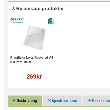
Relaterade produkter
Köp
Läs mer
Plastficka Leitz Recycled A4
0.09mm 100st
269kr
Beskrivning
Specifikationer
Recensione