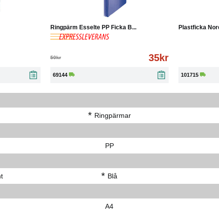
Läs mer
-30%
Köp
Läs mer
Ringpärm Esselte PP Ficka B...
Plastficka Nor
35kr
50kr
69144
101715
*
r
Ringpärmar
PP
*
t
Blå
A4