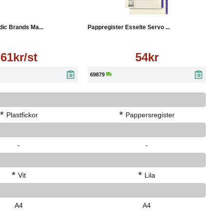
Läs mer
Köp
Läs mer
dic Brands Ma...
Pappregister Esselte Servo ...
61kr/st
54kr
69879
*
*
Plastfickor
Pappersregister
-
-
*
*
Vit
Lila
A4
A4