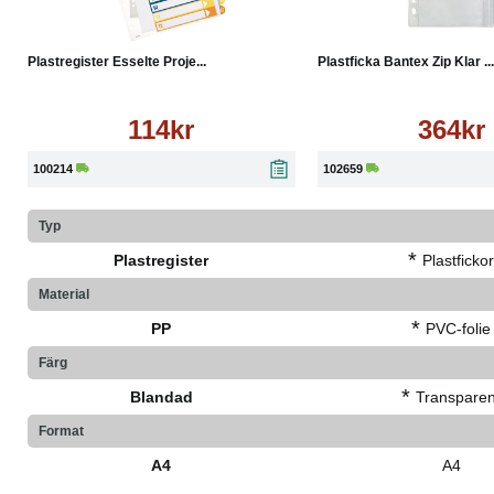
Köp
Läs mer
Köp
Plastregister Esselte Proje...
Plastficka Bantex Zip Klar ...
114kr
364kr
100214
102659
Typ
*
Plastregister
Plastficko
Material
*
PP
PVC-folie
Färg
*
Blandad
Transparen
Format
A4
A4