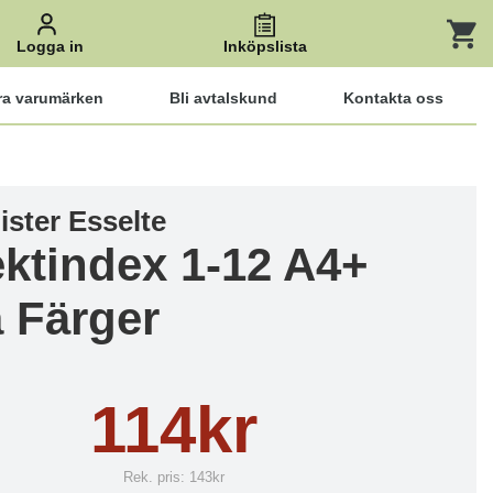
Logga in
Inköpslista
ra varumärken
Bli avtalskund
Kontakta oss
ister Esselte
ektindex 1-12 A4+
a Färger
114kr
Rek. pris:
143kr