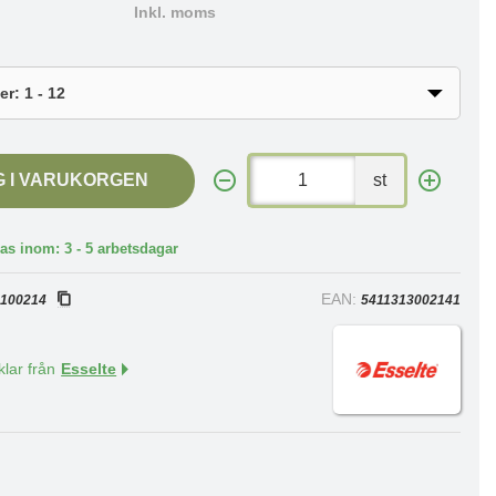
Inkl. moms
G I VARUKORGEN
st
as inom: 3 - 5 arbetsdagar
:
EAN:
100214
5411313002141
klar från
Esselte