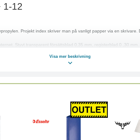
+ 1-12
v polypropylen. Projekt index skriver man på vanligt papper via en skriv
Internet. Styvt transparent försättsblad 0,35 mm, registerblad 0 ,30 mm.
Visa mer beskrivning