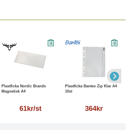
Läs mer
Köp
Läs mer
Plastficka Nordic Brands
Plastficka Bantex Zip Klar A4
Magnetisk A4
10st
61kr/st
364kr