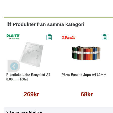
Produkter från samma kategori
Köp
Läs mer
Läs mer
Plastficka Leitz Recycled A4
Pärm Esselte Jopa A4 60mm
0.09mm 100st
269kr
68kr