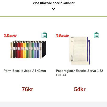
Visa utökade specifikationer
Läs mer
Köp
Läs mer
Pärm Esselte Jopa A4 40mm
Pappregister Esselte Servo 1-52
Lila A4
76kr
54kr