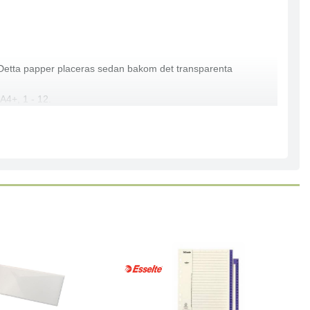
are. Detta papper placeras sedan bakom det transparenta
 A4+, 1 - 12.