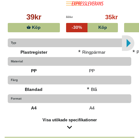
39kr
35kr
50kr
Köp
-30%
Köp
Typ
*
*
Plastregister
Ringpärmar
P
Material
PP
PP
Färg
*
Blandad
Blå
Format
A4
A4
Visa utökade specifikationer