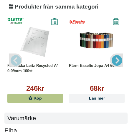
Produkter från samma kategori
Plastficka Leitz Recycled A4
Pärm Esselte Jopa A4 60mm
0.09mm 100st
246kr
68kr
Köp
Läs mer
Varumärke
Elba