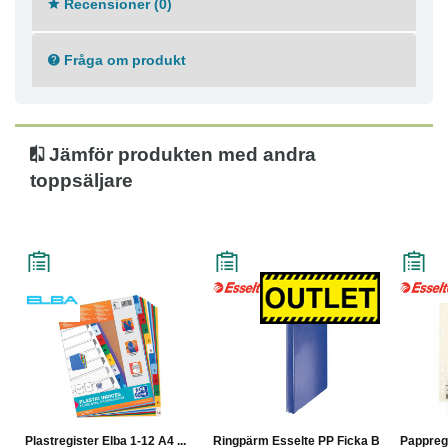
Recensioner (0)
Universalstansade för användning i alla pärmar
Numeriska rubriker
Mått: 230 x 330 mm
Fråga om produkt
Färg: Olika färger
Jämför produkten med andra
toppsäljare
Plastregister Elba 1-12 A4 ...
Ringpärm Esselte PP Ficka B...
Pappregi