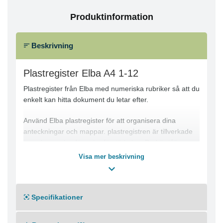
Produktinformation
Beskrivning
Plastregister Elba A4 1-12
Plastregister från Elba med numeriska rubriker så att du
enkelt kan hitta dokument du letar efter.
Använd Elba plastregister för att organisera dina
anteckningar och mappar. plastregistren är tillverkade
av polypropylen för extra förstärkning. De här tåliga
plastregister tål dagligt slitage. De är märkta med ett
Visa mer beskrivning
numeriskt värde, så att du enkelt kan kategorisera dina
dokument.
Tillverkad av polypropen
Specifikationer
Indelad i 12 delar
Kompatibel med A4-papper