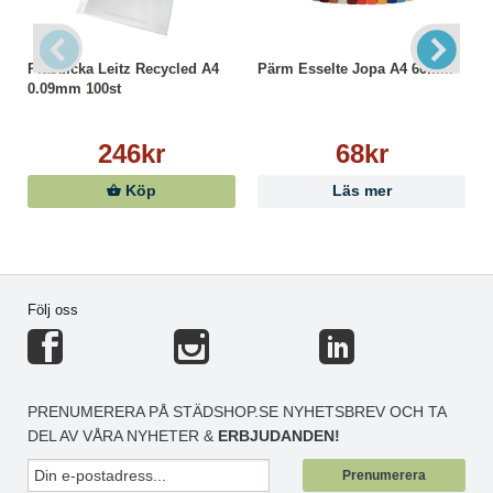
Plastficka Leitz Recycled A4
Pärm Esselte Jopa A4 60mm
0.09mm 100st
246kr
68kr
Köp
Läs mer
Följ oss
PRENUMERERA PÅ STÄDSHOP.SE NYHETSBREV OCH TA
DEL AV VÅRA NYHETER &
ERBJUDANDEN!
Prenumerera