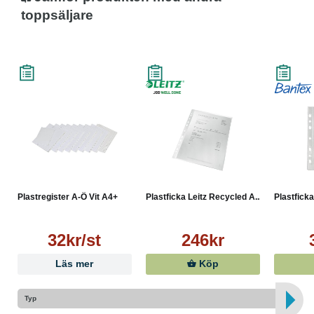
Mått: 297 x 225/240 mm
toppsäljare
Färg: Vit
Plastregister A-Ö Vit A4+
Plastficka Leitz Recycled A...
Plastficka
32kr/st
246kr
Läs mer
Köp
Typ