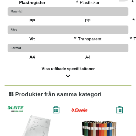
*
*
Plastregister
Plastfickor
Material
*
PP
PP
Färg
*
*
Vit
Transparent
T
Format
A4
A4
Visa utökade specifikationer
Produkter från samma kategori