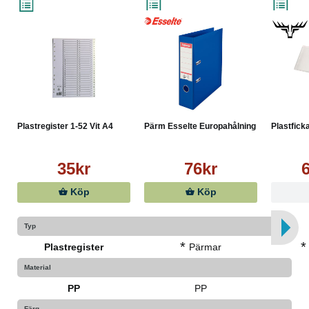
Plastregister 1-52 Vit A4
Pärm Esselte Europahålning ...
Plastfick
35kr
76kr
Köp
Köp
Typ
*
*
Plastregister
Pärmar
Material
PP
PP
Färg