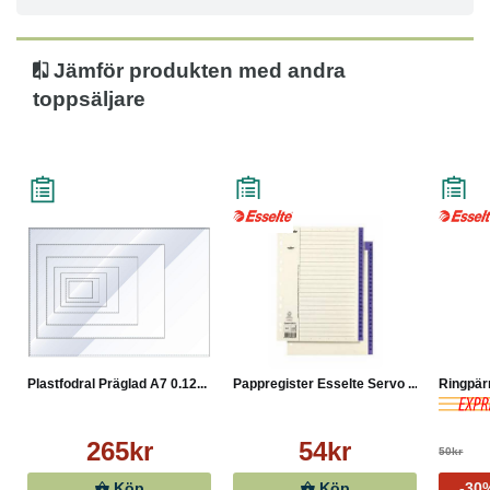
Jämför produkten med andra
toppsäljare
Plastfodral Präglad A7 0.12...
Pappregister Esselte Servo ...
Ringpär
265kr
54kr
50kr
Köp
Köp
-30