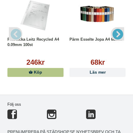
Plastficka Leitz Recycled A4
Pärm Esselte Jopa A4 60mm
0.09mm 100st
246kr
68kr
Köp
Läs mer
Följ oss
PRENUMERERA PÅ STÄDSHOP.SE NYHETSBREV OCH TA