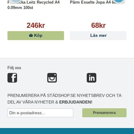
Plastficka Leitz Recycled A4
Pärm Esselte Jopa A4 60mm
0.09mm 100st
246kr
68kr
Köp
Läs mer
Följ oss
PRENUMERERA PÅ STÄDSHOP.SE NYHETSBREV OCH TA
DEL AV VÅRA NYHETER &
ERBJUDANDEN!
Prenumerera