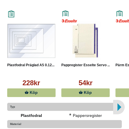
Plastfodral Präglad A5 0.12...
Pappregister Esselte Servo ...
Pärm Ess
228kr
54kr
Köp
Köp
Typ
*
Plastfodral
Pappersregister
Material