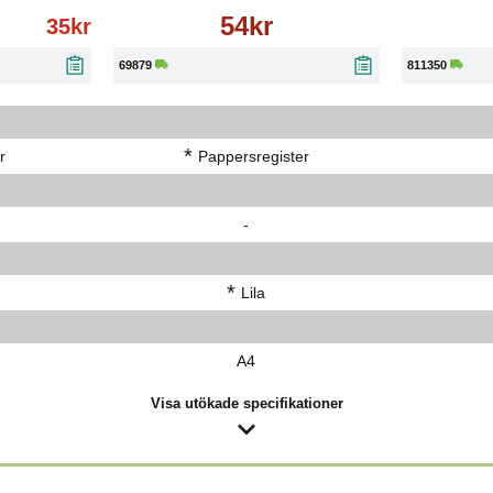
54kr
35kr
69879
811350
*
r
Pappersregister
-
*
Lila
A4
Visa utökade specifikationer