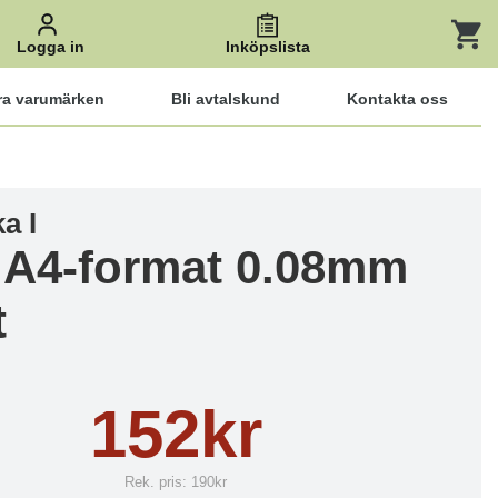
Logga in
Inköpslista
ra varumärken
Bli avtalskund
Kontakta oss
a I
 A4-format 0.08mm
t
152kr
Rek. pris:
190kr