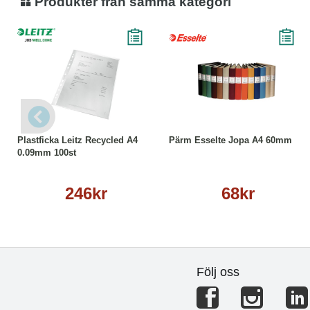
Produkter från samma kategori
Köp
Läs mer
Läs mer
Plastficka Leitz Recycled A4
Pärm Esselte Jopa A4 60mm
0.09mm 100st
246kr
68kr
Följ oss