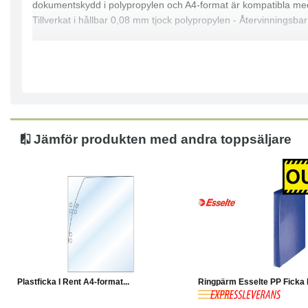
dokumentskydd i polypropylen och A4-format är kompatibla med d
Tillverkat i hållbar 0,08 mm tjock polypropylen - Återvinningsb
Jämför produkten med andra toppsäljare
Köp
Läs mer
-30%
Köp
Plastficka I Rent A4-format...
Ringpärm Esselte PP Ficka B