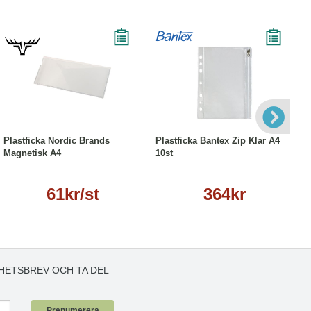
Läs mer
Köp
Läs mer
Plastficka Nordic Brands
Plastficka Bantex Zip Klar A4
Magnetisk A4
10st
61kr/st
364kr
HETSBREV OCH TA DEL
!
Prenumerera