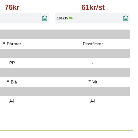
76kr
61kr/st
101715
*
Pärmar
Plastfickor
PP
-
*
*
Blå
Vit
A4
A4