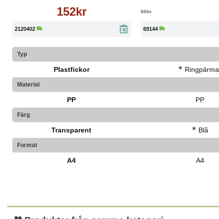
152kr
50kr
2120402
69144
Typ
*
Plastfickor
Ringpärma
Material
PP
PP
Färg
*
Transparent
Blå
Format
A4
A4