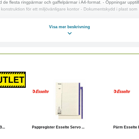
e flesta ringpärmar och gaffelpärmar i A4-format. - Öppningar upptill 
ar konstruktion för ett miljövänligare kontor - Dokumentskydd i plast 
Visa mer beskrivning
Läs mer
Köp
Läs mer
Köp
...
Pappregister Esselte Servo ...
Pärm Esselte E