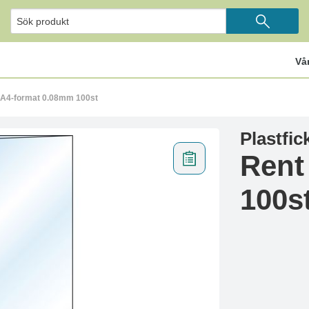
Vå
t A4-format 0.08mm 100st
Plastfick
Rent
100s