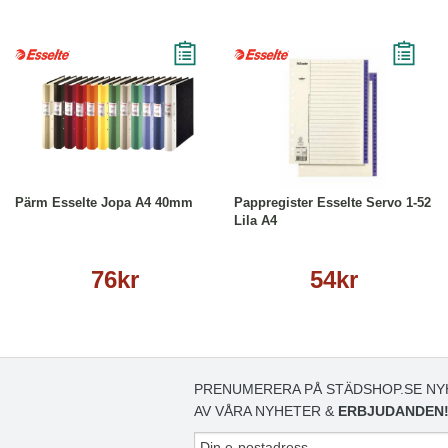
Läs mer
Köp
Läs mer
Pärm Esselte Jopa A4 40mm
Pappregister Esselte Servo 1-52
Lila A4
76kr
54kr
PRENUMERERA PÅ STÄDSHOP.SE NY
AV VÅRA NYHETER &
ERBJUDANDEN