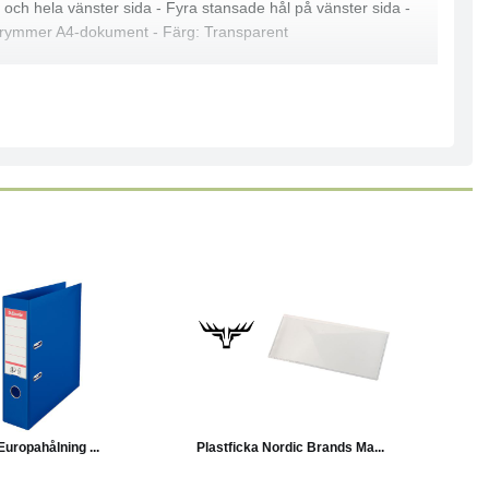
och hela vänster sida - Fyra stansade hål på vänster sida -
som rymmer A4-dokument - Färg: Transparent
Läs mer
Läs mer
uropahålning ...
Plastficka Nordic Brands Ma...