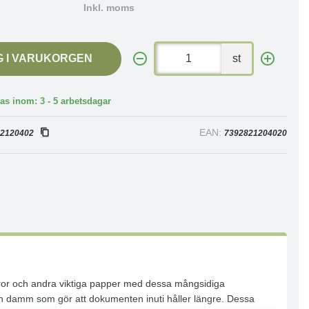
Inkl. moms
G I VARUKORGEN
st
as inom: 3 - 5 arbetsdagar
:
EAN:
2120402
7392821204020
uror och andra viktiga papper med dessa mångsidiga
ch damm som gör att dokumenten inuti håller längre. Dessa