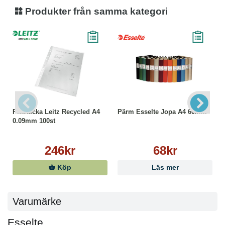
Produkter från samma kategori
Plastficka Leitz Recycled A4
Pärm Esselte Jopa A4 60mm
0.09mm 100st
246kr
68kr
Köp
Läs mer
Varumärke
Esselte