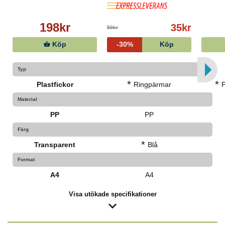
198kr
35kr
50kr
Köp
-30%
Köp
Typ
*
*
Plastfickor
Ringpärmar
Material
PP
PP
Färg
*
Transparent
Blå
Format
A4
A4
Visa utökade specifikationer