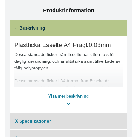
Produktinformation
Beskrivning
Plastficka Esselte A4 Prägl.0,08mm
Dessa stansade fickor från Esselte har utformats för
daglig användning, och är slitstarka samt tillverkade av
tålig polypropylen.
Dessa stansade fickor i A4-format från Esselte är
tillverkade av PP-folie på 90 mikrometer, vilket inte bara
gör dem flexibla utan även slitstarka och tåliga. De
Visa mer beskrivning
genomskinliga dokumentskydden är perfekta för att
skydda arbetsdokument, tekniska ritningar och
presentationer mot smuts och skador. De är dessutom
Specifikationer
stansade, så att du kan förvara dem i ringpärmar eller
gaffelpärmar. Fickorna har öppningar upptill så att du
enkelt kan sätta i och ta ur papperen. De är dessutom