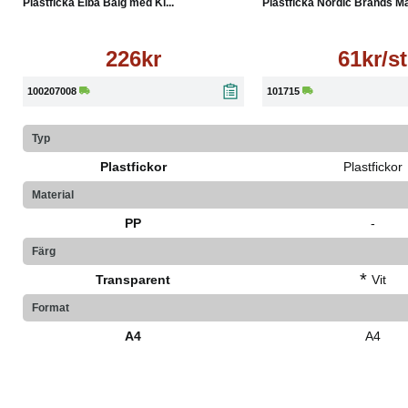
Plastficka Elba Bälg med Kl...
Plastficka Nordic Brands Ma
226kr
61kr/st
100207008
101715
Typ
Plastfickor
Plastfickor
Material
PP
-
Färg
*
Transparent
Vit
Format
A4
A4