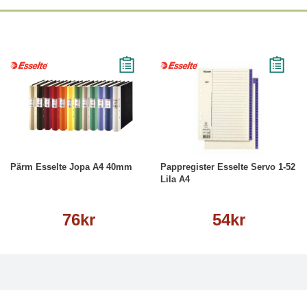
Läs mer
Köp
Läs mer
Pärm Esselte Jopa A4 40mm
Pappregister Esselte Servo 1-52
Lila A4
76kr
54kr