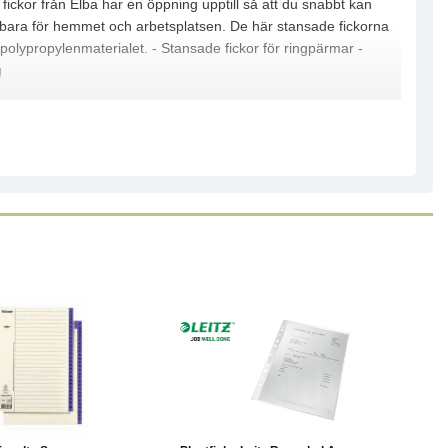
ickor från Elba har en öppning upptill så att du snabbt kan
ndbara för hemmet och arbetsplatsen. De här stansade fickorna
a polypropylenmaterialet. - Stansade fickor för ringpärmar -
g
Läs mer
Köp
Läs mer