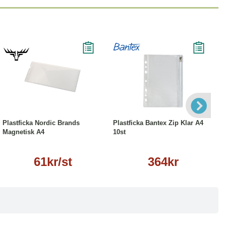
Läs mer
Köp
Läs mer
Plastficka Nordic Brands
Plastficka Bantex Zip Klar A4
Magnetisk A4
10st
61kr/st
364kr