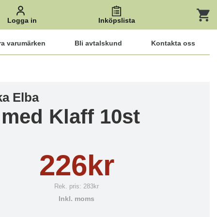
Logga in
Inköpslista
ra varumärken
Bli avtalskund
Kontakta oss
ka Elba
 med Klaff 10st
226kr
Rek. pris:
283kr
Inkl. moms