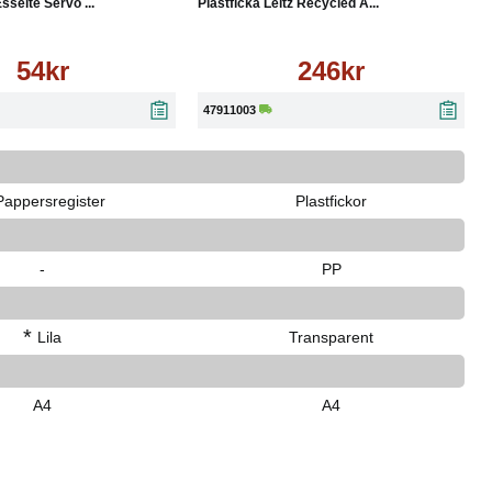
sselte Servo ...
Plastficka Leitz Recycled A...
54kr
246kr
47911003
Pappersregister
Plastfickor
-
PP
*
Lila
Transparent
A4
A4