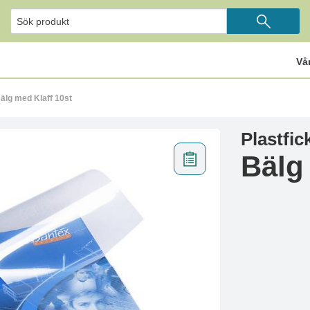
Vå
Bälg med Klaff 10st
Plastfic
Bälg