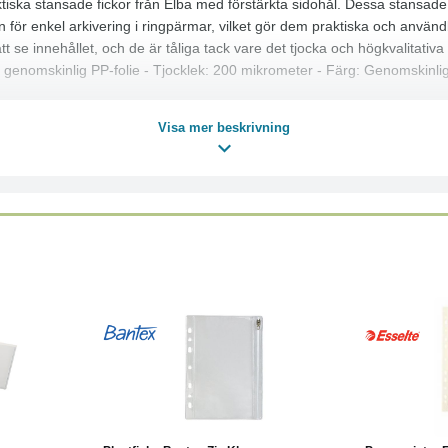
ska stansade fickor från Elba med förstärkta sidohål. Dessa stansade f
an för enkel arkivering i ringpärmar, vilket gör dem praktiska och anvä
att se innehållet, och de är tåliga tack vare det tjocka och högkvalitativ
: genomskinlig PP-folie - Tjocklek: 200 mikrometer - Färg: Genomskinli
Visa mer beskrivning
Köp
Läs mer
Köp