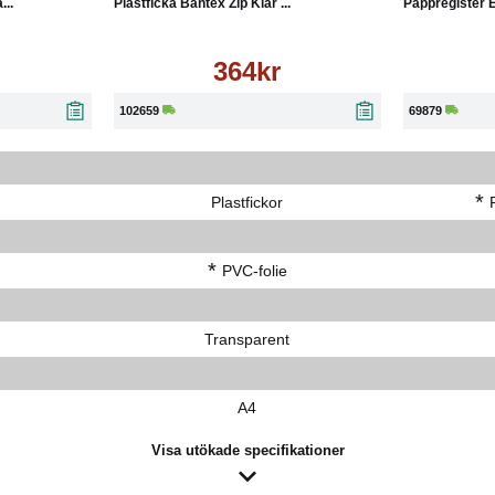
...
Plastficka Bantex Zip Klar ...
Pappregister E
364kr
102659
69879
*
Plastfickor
*
PVC-folie
Transparent
A4
Visa utökade specifikationer