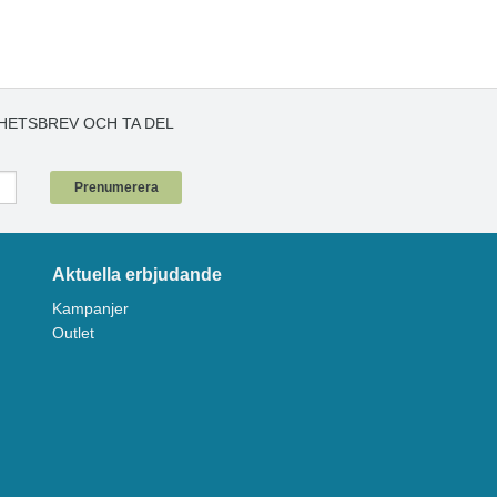
HETSBREV OCH TA DEL
!
Prenumerera
Aktuella erbjudande
Kampanjer
Outlet