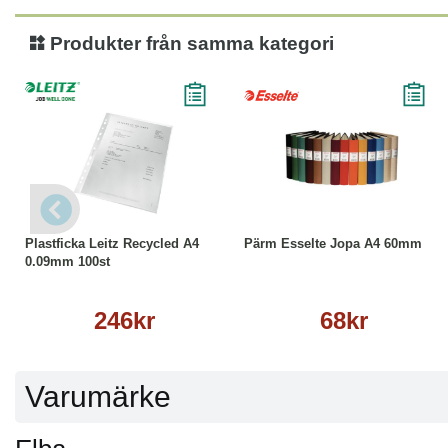
Produkter från samma kategori
Köp
Läs mer
Läs mer
Plastficka Leitz Recycled A4
Pärm Esselte Jopa A4 60mm
0.09mm 100st
246kr
68kr
Varumärke