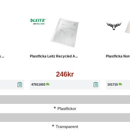
Läs mer
Köp
Läs mer
...
Plastficka Leitz Recycled A...
Plastficka Nor
246kr
47911003
101715
*
Plastfickor
*
Transparent