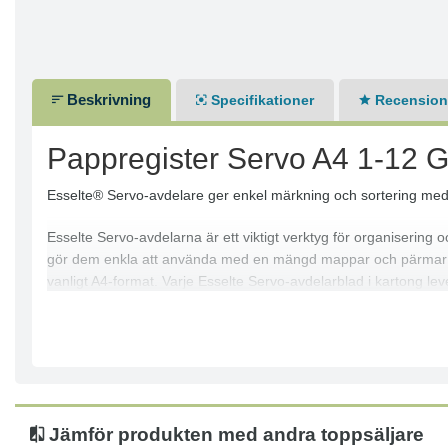
Beskrivning
Specifikationer
Recensione
Pappregister Servo A4 1-12 
Esselte® Servo-avdelare ger enkel märkning och sortering med 1
Esselte Servo-avdelarna är ett viktigt verktyg för organisering 
gör dem enkla att använda med en mängd mappar och pärmar me
vanligt A4-format. Varje Esselte Servo-avdelarblad i kartong le
Avdelare för dokument och pärmar
Plastförstärkta flikar
Tillverkad av klor- och syrafritt Mylar-papper, kartong
FSC-certifierat
12 avdelningar, märkta 1–12
Jämför produkten med andra toppsäljare
11 perforerade hål på varje pappersark med fliketiketter för un