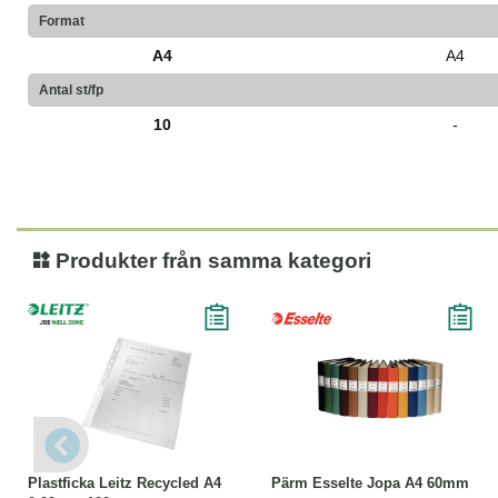
Format
A4
A4
Antal st/fp
10
-
Produkter från samma kategori
Köp
Läs mer
Läs mer
Plastficka Leitz Recycled A4
Pärm Esselte Jopa A4 60mm