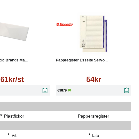
Läs mer
Köp
Läs mer
dic Brands Ma...
Pappregister Esselte Servo ...
61kr/st
54kr
69879
*
Plastfickor
Pappersregister
*
*
Vit
Lila