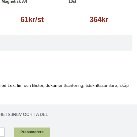
Magnetisk A4
10st
61kr/st
364kr
med t.ex. lim och klister, dokumenthantering, tidskriftssamlare, skåp
HETSBREV OCH TA DEL
!
Prenumerera