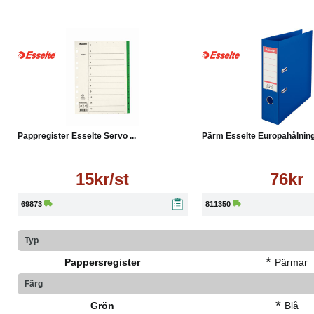
Skrivbar i A4-format (210 x 297 mm)
Färg: Grön
Läs mer
Köp
Pappregister Esselte Servo ...
Pärm Esselte Europahålning 
15kr/st
76kr
69873
811350
Typ
*
Pappersregister
Pärmar
Färg
*
Grön
Blå