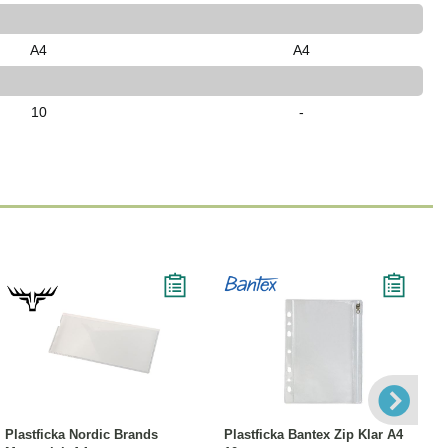
A4
A4
10
-
Läs mer
Köp
Läs mer
Plastficka Nordic Brands
Plastficka Bantex Zip Klar A4