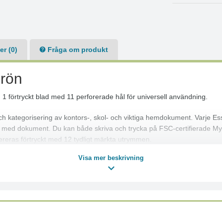
r (0)
Fråga om produkt
Grön
 förtryckt blad med 11 perforerade hål för universell användning.
och kategorisering av kontors-, skol- och viktiga hemdokument. Varje Es
d dokument. Du kan både skriva och trycka på FSC-certifierade Mylar
vereras förtryckt med 12 tydligt märkta utrymmen.
Visa mer beskrivning
iversell användning