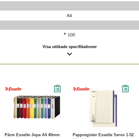
A4
*
100
Visa utökade specifikationer
Läs mer
Köp
Läs mer
Pärm Esselte Jopa A4 40mm
Pappregister Esselte Servo 1-52