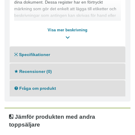
dina dokument. Dessa register har en förtryckt
märkning som gör det enkelt att lägga till etiketter och
beskrivningar som antingen kan skrivas för hand eller
tryckas direkt på registret. Pappersregistret har även ett
försättsblad.
Visa mer beskrivning
Tillverkat av klor- och syrafritt papper
Register 1-20
Specifikationer
Material: Papper
Mått: A4
Vikt: 90g
Recensioner (0)
Antal: 10
Fråga om produkt
Jämför produkten med andra
toppsäljare