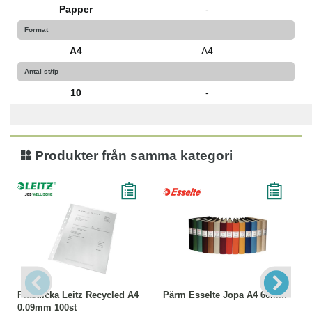
Papper
-
Format
A4
A4
Antal st/fp
10
-
Produkter från samma kategori
Plastficka Leitz Recycled A4
Pärm Esselte Jopa A4 60mm
0.09mm 100st