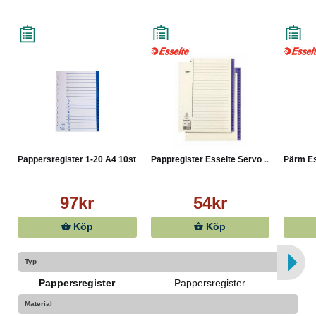
Pappersregister 1-20 A4 10st
Pappregister Esselte Servo ...
Pärm Es
97kr
54kr
Köp
Köp
Typ
Pappersregister
Pappersregister
Material