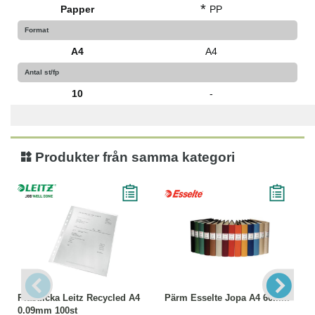
*
Papper
PP
Format
A4
A4
Antal st/fp
10
-
Produkter från samma kategori
Plastficka Leitz Recycled A4
Pärm Esselte Jopa A4 60mm
0.09mm 100st