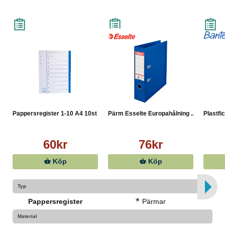
Pappersregister 1-10 A4 10st
Pärm Esselte Europahålning ...
Plastfic
60kr
76kr
Köp
Köp
Typ
*
Pappersregister
Pärmar
Material