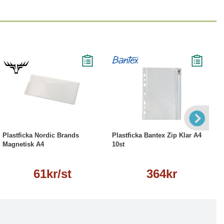
Läs mer
Köp
Läs mer
Plastficka Nordic Brands
Plastficka Bantex Zip Klar A4
Magnetisk A4
10st
61kr/st
364kr