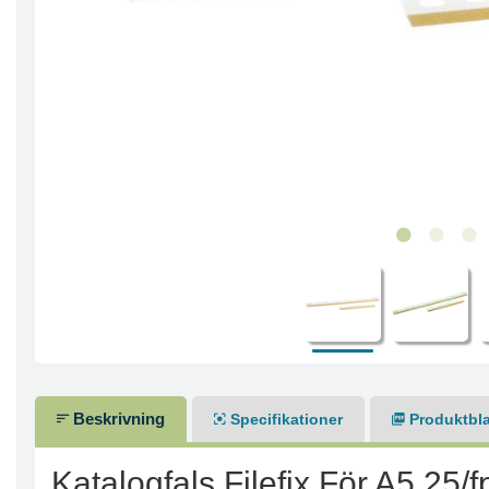
Beskrivning
Specifikationer
Produktbl
Katalogfals Filefix För A5 25/f