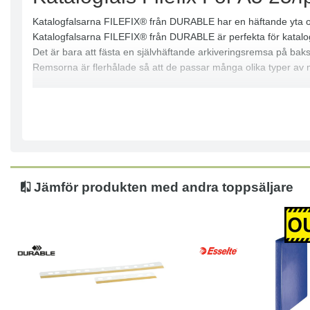
Katalogfalsarna FILEFIX® från DURABLE har en häftande yta och
Katalogfalsarna FILEFIX® från DURABLE är perfekta för katalog
Det är bara att fästa en självhäftande arkiveringsremsa på bak
Remsorna är flerhålade så att de passar många olika typer av
- Självhäftande arkiveringsremsa
- Lämplig för arkivering av ostansade dokument
- Flerhålade för att passa alla typer av ringpärmar
- Format: A4 och A5
- Mått: 145 x 25 mm
- Antal: 25
Jämför produkten med andra toppsäljare
Köp
Läs mer
-30%
Köp