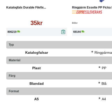
Katalogfals Durable Filefix...
Ringpärm Esselte PP Ficka B
35kr
50kr
806219
69144
Typ
*
Katalogfalsar
Ringpärma
Material
*
Plast
PP
Färg
*
Blandad
Blå
Format
*
A5
A4