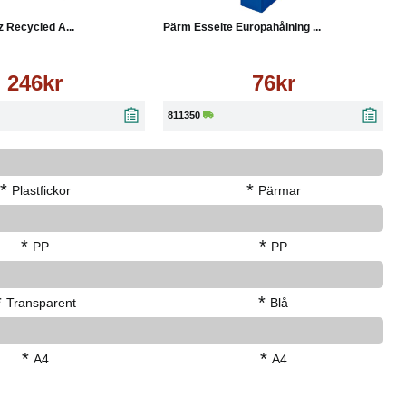
z Recycled A...
Pärm Esselte Europahålning ...
246kr
76kr
811350
*
*
Plastfickor
Pärmar
*
*
PP
PP
*
*
Transparent
Blå
*
*
A4
A4