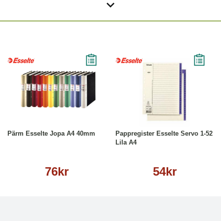
Läs mer
Köp
Läs mer
Pärm Esselte Jopa A4 40mm
Pappregister Esselte Servo 1-52
Lila A4
76kr
54kr