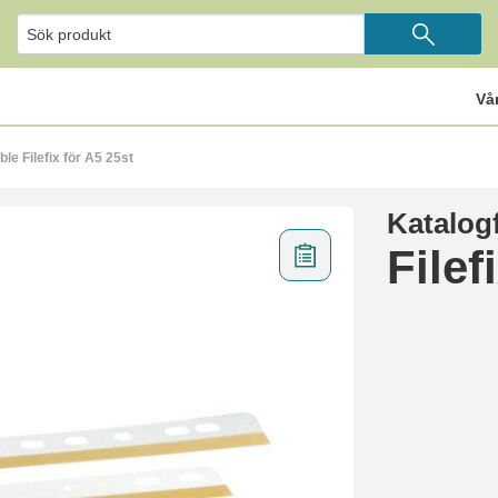
Vå
le Filefix för A5 25st
Katalog
Filef