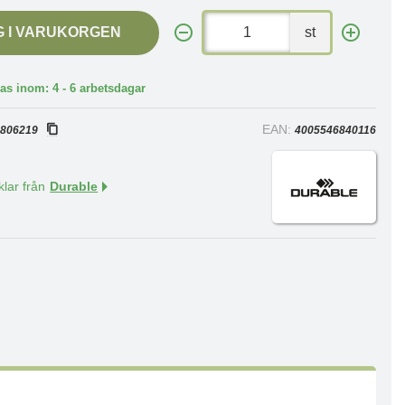
G I VARUKORGEN
st
as inom: 4 - 6 arbetsdagar
:
EAN:
806219
4005546840116
klar från
Durable