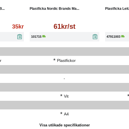
...
Plastficka Nordic Brands Ma...
Plastficka Leit
61kr/st
35kr
101715
47911003
*
r
Plastfickor
-
*
Vit
*
A4
Visa utökade specifikationer