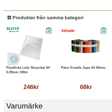
Produkter från samma kategori
Köp
Läs mer
Läs mer
Plastficka Leitz Recycled A4
Pärm Esselte Jopa A4 60mm
0.09mm 100st
246kr
68kr
Varumärke