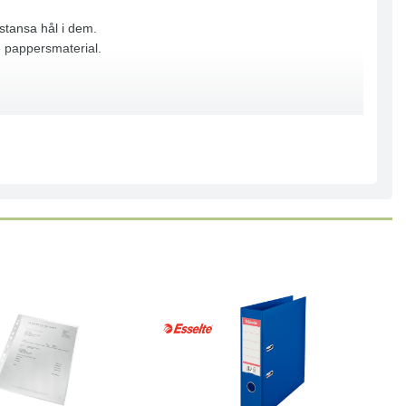
stansa hål i dem.
e pappersmaterial.
Läs mer
Köp
Läs mer