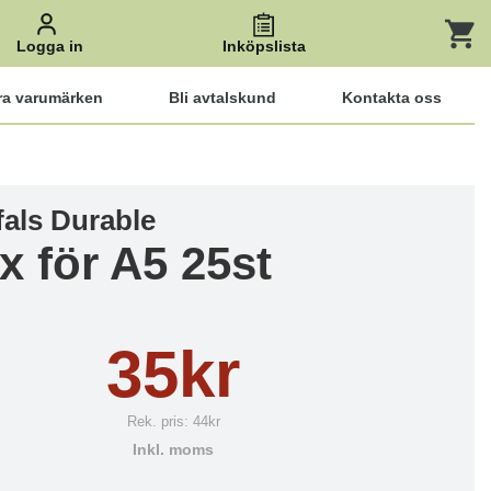
Logga in
Inköpslista
ra varumärken
Bli avtalskund
Kontakta oss
fals Durable
ix för A5 25st
35kr
Rek. pris:
44kr
Inkl. moms